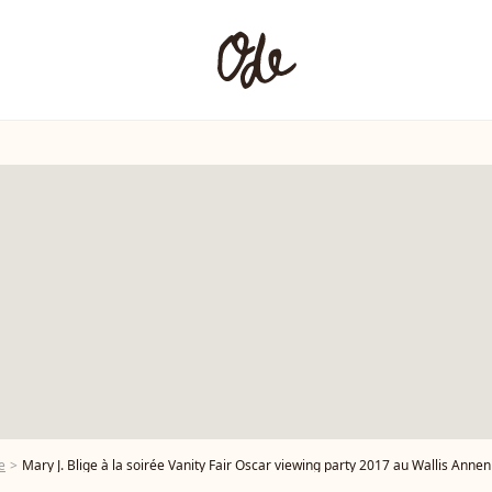
e
Mary J. Blige à la soirée Vanity Fair Oscar viewing party 2017 au Wallis Annenberg Center for the Performing Arts à 