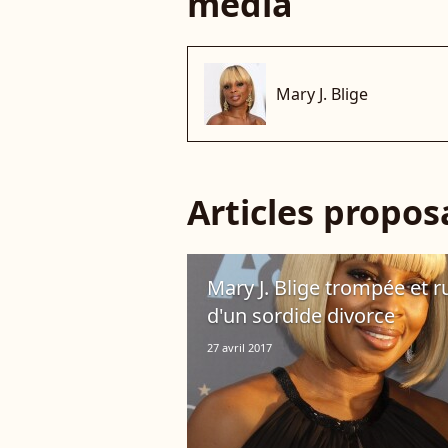
média
Mary J. Blige
Articles propo
Mary J. Blige trompée et r
d'un sordide divorce
27 avril 2017