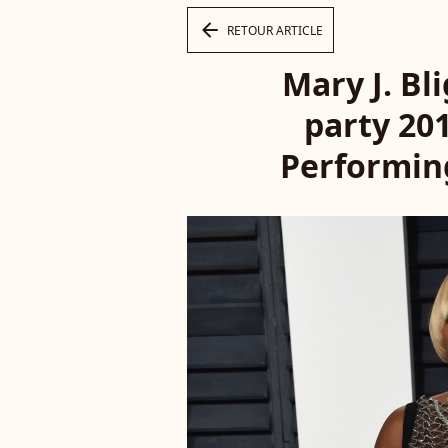
arrow_left
RETOUR ARTICLE
Mary J. Bl
party 20
Performing 