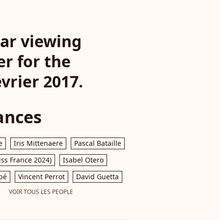
car viewing
r for the
évrier 2017.
ances
e
Iris Mittenaere
Pascal Bataille
iss France 2024)
Isabel Otero
pé
Vincent Perrot
David Guetta
VOIR TOUS LES PEOPLE