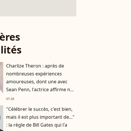
ères
lités
Charlize Theron : après de
nombreuses expériences
amoureuses, dont une avec
Sean Penn, l'actrice affirme ne
plus vouloir "vivre avec
07:28
quelqu’un"
"Célébrer le succès, c'est bien,
mais il est plus important de..."
: la règle de Bill Gates qui l'a