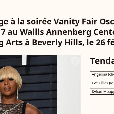
ige à la soirée Vanity Fair Os
17 au Wallis Annenberg Cente
Arts à Beverly Hills, le 26 f
Tend
Angelina Joli
Eve Gilles (M
Kylian Mbap