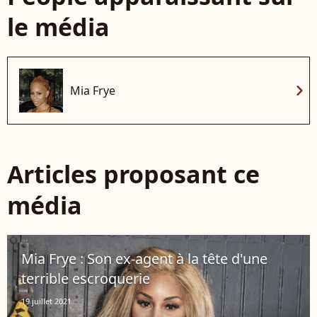
le média
chevron_right
Mia Frye
Articles proposant ce
média
Mia Frye : Son ex-agent à la tête d'une
terrible escroquerie
19 juillet 2021