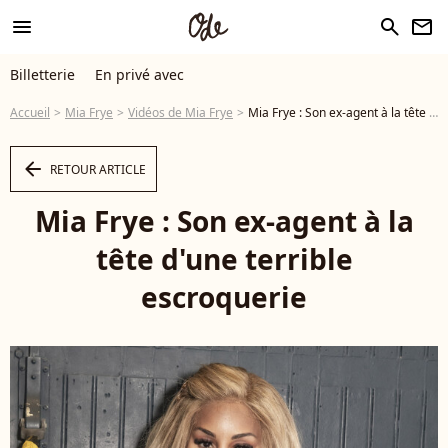
menu
search
newsletter
Billetterie
En privé avec
Accueil
Mia Frye
Vidéos de Mia Frye
Mia Frye : Son ex-agent à la tête d'une terrible escroquerie - Vidéo
arrow_left
RETOUR ARTICLE
Mia Frye : Son ex-agent à la
tête d'une terrible
escroquerie