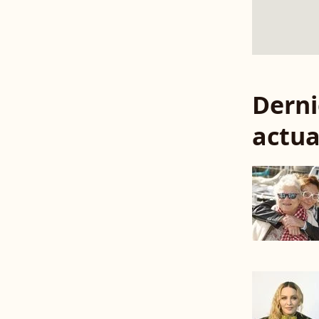
Derni
actua