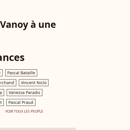
 Vanoy à une
ances
e
Pascal Bataille
archand
Vincent Niclo
a
Vanessa Paradis
t
Pascal Praud
VOIR TOUS LES PEOPLE