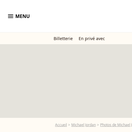
menu
MENU
Billetterie
En privé avec
Accueil
Michael Jordan
Photos de Michael 