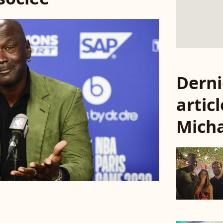
Derni
articl
Micha