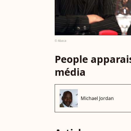
© Abaca
People apparais
média
Michael Jordan