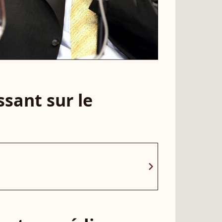
sant sur le
chevron_right