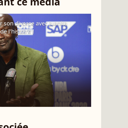
sant ce média
r son divorce avec Juanita
e l'histoire !
ssociée