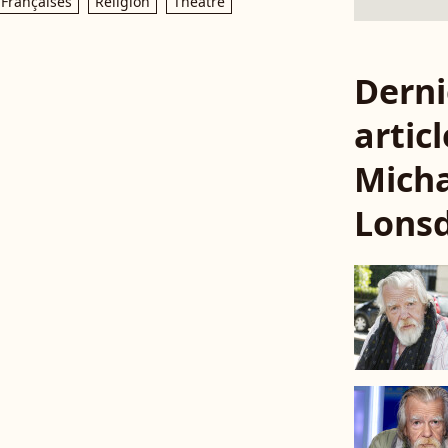
 Françaises
Religion
Théâtre
Derni
articl
Mich
Lons