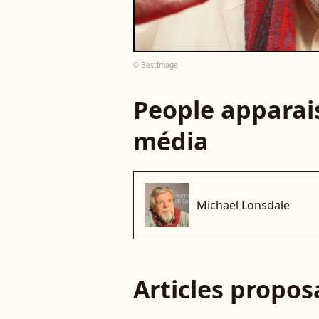
© BestImage
People apparais
média
Michael Lonsdale
Articles propo