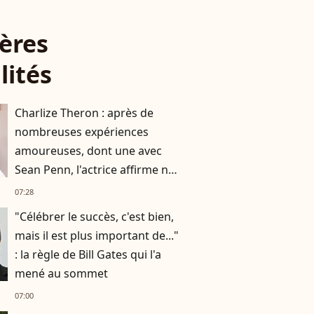
ères
lités
Charlize Theron : après de
nombreuses expériences
amoureuses, dont une avec
Sean Penn, l'actrice affirme ne
plus vouloir "vivre avec
07:28
quelqu’un"
"Célébrer le succès, c'est bien,
mais il est plus important de..."
: la règle de Bill Gates qui l'a
mené au sommet
07:00