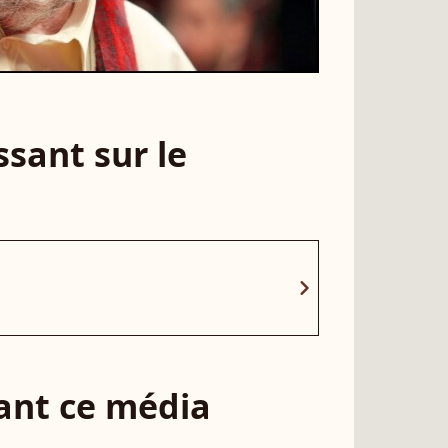
sant sur le
chevron_right
sant ce média