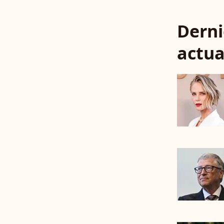
Derni
actua