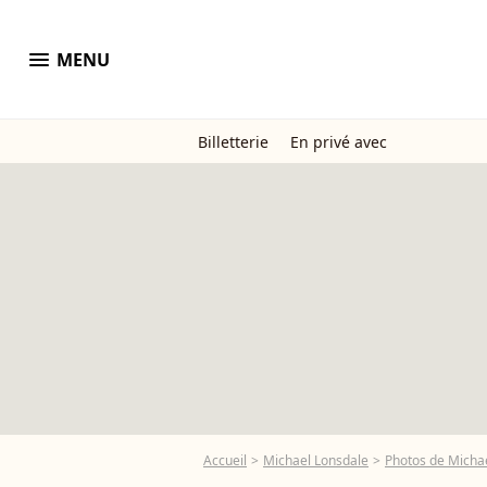
menu
MENU
Billetterie
En privé avec
Accueil
Michael Lonsdale
Photos de Micha