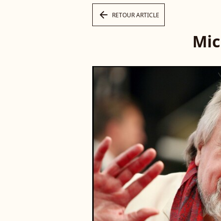
arrow_left
RETOUR ARTICLE
Mic