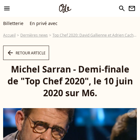
menu
search
newsletter
Billetterie
En privé avec
Accueil
Dernières news
Top Chef 2020: David Gallienne et Adrien Cachot en finale, Mallory Gabsi éliminé
arrow_left
RETOUR ARTICLE
Michel Sarran - Demi-finale
de "Top Chef 2020", le 10 juin
2020 sur M6.