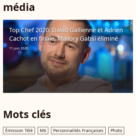
média
Top Chef 2020: David Gallienne et Adrien
Cachot en finale, Mallory Gabsi éliminé
11 juin 2020
Mots clés
Émission Télé
M6
Personnalités Françaises
Photo