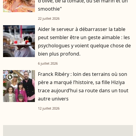
d'olive, de la tomate, du sel marin et un
smoothie"
22 juillet 2026
Aider le serveur à débarrasser la table
peut sembler être un geste aimable : les
psychologues y voient quelque chose de
bien plus profond.
6 juillet 2026
Franck Ribéry : loin des terrains où son
player2
père a marqué l’histoire, sa fille Hiziya
trace aujourd’hui sa route dans un tout
autre univers
12 juillet 2026