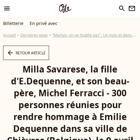
menu
search
newsletter
Billetterie
En privé avec
Accueil
Dernières news
“Maman, on ne t’oublie pas” : Un mois et demi après la disparition d’Émilie Dequenne, sa fille Milla lui adresse un poignant message
arrow_left
RETOUR ARTICLE
Milla Savarese, la fille
d'E.Dequenne, et son beau-
père, Michel Ferracci - 300
personnes réunies pour
rendre hommage à Emilie
Dequenne dans sa ville de