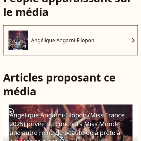
le média
chevron_right
Angélique Angarni-Filopon
Articles proposant ce
média
player2
Angélique Angarni-Filopon (Miss France
2025) privée du concours Miss Monde :
une autre reine de beauté déjà prête à