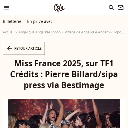
menu
search
newsletter
Billetterie
En privé avec
Accueil
Angélique Angarni-Filopon
Vidéos de Angélique Angarni-Filopon
arrow_left
RETOUR ARTICLE
Miss France 2025, sur TF1
Crédits : Pierre Billard/sipa
press via Bestimage