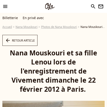
menu
search
newsletter
Billetterie
En privé avec
Accueil
Nana Mouskouri
Photos de Nana Mouskouri
Nana Mouskouri et sa fille Lenou lors de l'enregistrement de Vivement dimanche le 22 février 2012 à Paris. - Photo
arrow_left
RETOUR ARTICLE
Nana Mouskouri et sa fille
Lenou lors de
l'enregistrement de
Vivement dimanche le 22
février 2012 à Paris.