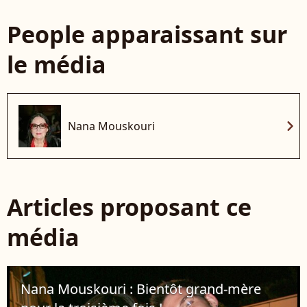
People apparaissant sur
le média
chevron_right
Nana Mouskouri
Articles proposant ce
média
Nana Mouskouri : Bientôt grand-mère