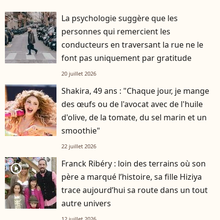
La psychologie suggère que les
personnes qui remercient les
conducteurs en traversant la rue ne le
font pas uniquement par gratitude
20 juillet 2026
Shakira, 49 ans : "Chaque jour, je mange
des œufs ou de l'avocat avec de l'huile
d'olive, de la tomate, du sel marin et un
smoothie"
22 juillet 2026
Franck Ribéry : loin des terrains où son
player2
père a marqué l’histoire, sa fille Hiziya
trace aujourd’hui sa route dans un tout
autre univers
12 juillet 2026