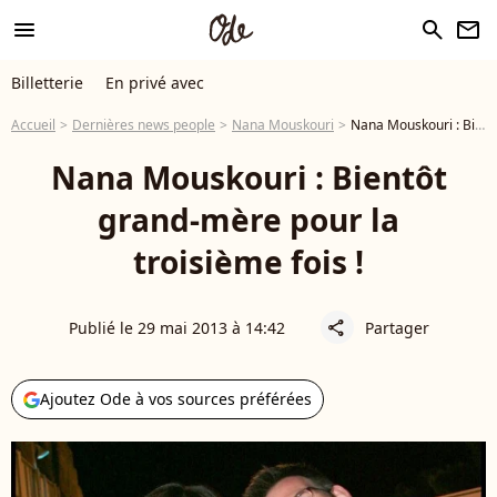
menu
search
newsletter
Billetterie
En privé avec
Accueil
Dernières news people
Nana Mouskouri
Nana Mouskouri : Bientôt grand-mère pour la troisième fois !
Nana Mouskouri : Bientôt
grand-mère pour la
troisième fois !
Publié le 29 mai 2013 à 14:42
Partager
share
Ajoutez Ode à vos sources préférées