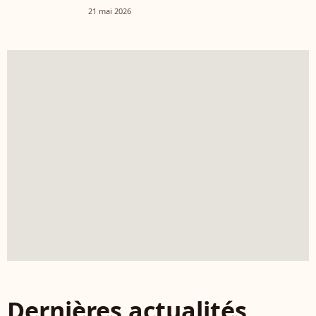
d'avis"
21 mai 2026
Dernières actualités