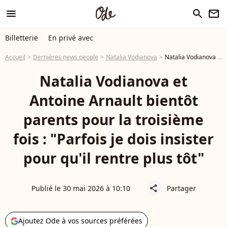
menu
search
newsletter
Billetterie
En privé avec
Accueil
Dernières news people
Natalia Vodianova
Natalia Vodianova et Antoine Arnault bientôt parents pour la troisième fois : "Parfois je dois insister pour qu'il rentre plus tôt"
Natalia Vodianova et
Antoine Arnault bientôt
parents pour la troisième
fois : "Parfois je dois insister
pour qu'il rentre plus tôt"
Publié le 30 mai 2026 à 10:10
Partager
share
Ajoutez Ode à vos sources préférées