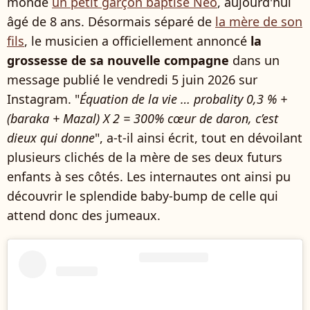
monde
un petit garçon baptisé Néo
, aujourd'hui
âgé de 8 ans. Désormais séparé de
la mère de son
fils
, le musicien a officiellement annoncé
la
grossesse de sa nouvelle compagne
dans un
message publié le vendredi 5 juin 2026 sur
Instagram. "
Équation de la vie … probality 0,3 % +
(baraka + Mazal) X 2 = 300% cœur de daron, c’est
dieux qui donne
", a-t-il ainsi écrit, tout en dévoilant
plusieurs clichés de la mère de ses deux futurs
enfants à ses côtés. Les internautes ont ainsi pu
découvrir le splendide baby-bump de celle qui
attend donc des jumeaux.