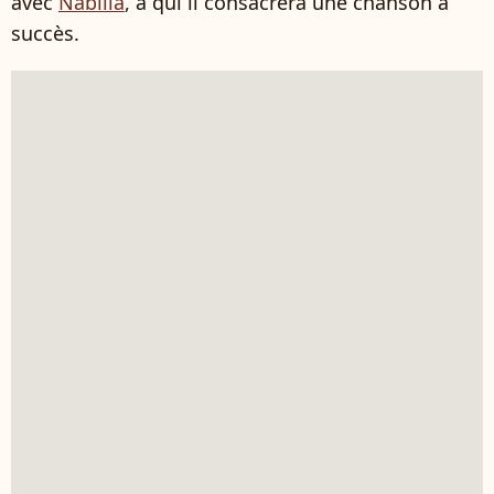
avec
Nabilla
, à qui il consacrera une chanson à
succès.