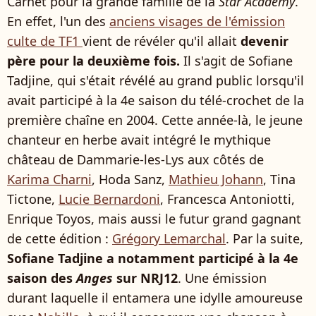
Carnet pour la grande famille de la
Star Academy
.
En effet, l'un des
anciens visages de l'émission
culte de TF1
vient de révéler qu'il allait
devenir
père pour la deuxième fois.
Il s'agit de Sofiane
Tadjine, qui s'était révélé au grand public lorsqu'il
avait participé à la 4e saison du télé-crochet de la
première chaîne en 2004. Cette année-là, le jeune
chanteur en herbe avait intégré le mythique
château de Dammarie-les-Lys aux côtés de
Karima Charni
, Hoda Sanz,
Mathieu Johann
, Tina
Tictone,
Lucie Bernardoni
, Francesca Antoniotti,
Enrique Toyos, mais aussi le futur grand gagnant
de cette édition :
Grégory Lemarchal
. Par la suite,
Sofiane Tadjine a notamment participé à la 4e
saison des
Anges
sur NRJ12
. Une émission
durant laquelle il entamera une idylle amoureuse