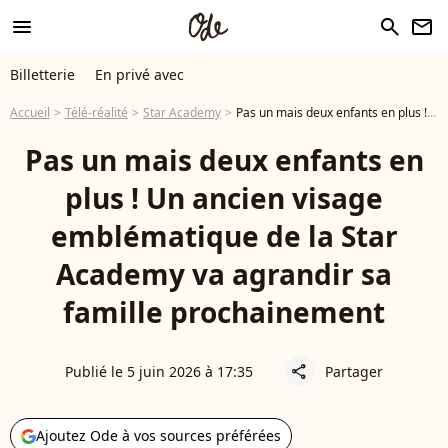
menu
search
newsletter
Billetterie
En privé avec
Accueil
Télé-réalité
Star Academy
Pas un mais deux enfants en plus ! Un ancien visage emblématique de la Star Academy va agrandir sa famille prochainement
Pas un mais deux enfants en
plus ! Un ancien visage
emblématique de la Star
Academy va agrandir sa
famille prochainement
Publié le 5 juin 2026 à 17:35
Partager
share
Ajoutez Ode à vos sources préférées