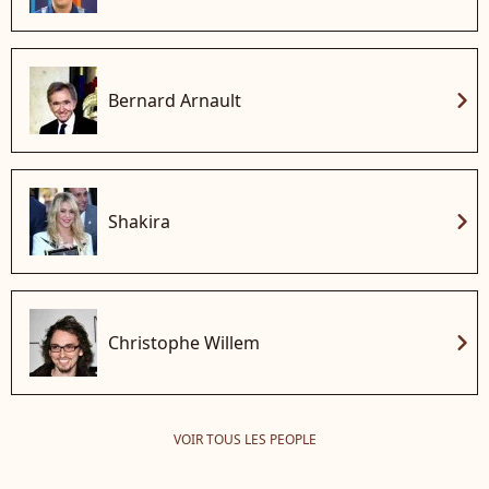
chevron_right
Bernard Arnault
chevron_right
Shakira
chevron_right
Christophe Willem
VOIR TOUS LES PEOPLE