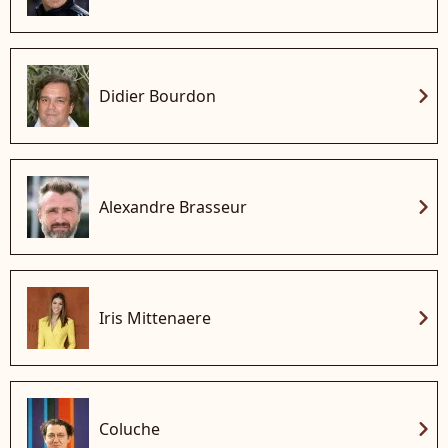
chevron_right
Didier Bourdon
chevron_right
Alexandre Brasseur
chevron_right
Iris Mittenaere
chevron_right
Coluche