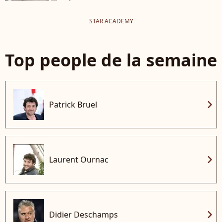
STAR ACADEMY
Top people de la semaine
chevron_right
Patrick Bruel
chevron_right
Laurent Ournac
chevron_right
Didier Deschamps