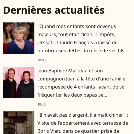
Dernières actualités
"Quand mes enfants sont devenus
majeurs, tout était clean" : Impôts,
Urssaf... Claude François a laissé de
nombreuses dettes, la mère de ses fils
s'est occupée de tout
20:00
Jean-Baptiste Marteau et son
compagnon Jean à la tête d'une famille
recomposée de 4 enfants : avant de se
fréquenter, les deux papas se
connaissaient depuis des années
19:40
"Il n'avait pas d'argent, il aimait chiner" :
Visite de l'appartement avec terrasse de
Boris Vian, dans ce quartier prisé de