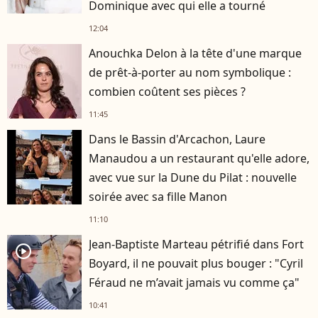
Dominique avec qui elle a tourné
12:04
Anouchka Delon à la tête d'une marque
de prêt-à-porter au nom symbolique :
combien coûtent ses pièces ?
11:45
Dans le Bassin d'Arcachon, Laure
Manaudou a un restaurant qu'elle adore,
avec vue sur la Dune du Pilat : nouvelle
soirée avec sa fille Manon
11:10
Jean-Baptiste Marteau pétrifié dans Fort
player2
Boyard, il ne pouvait plus bouger : "Cyril
Féraud ne m’avait jamais vu comme ça"
10:41