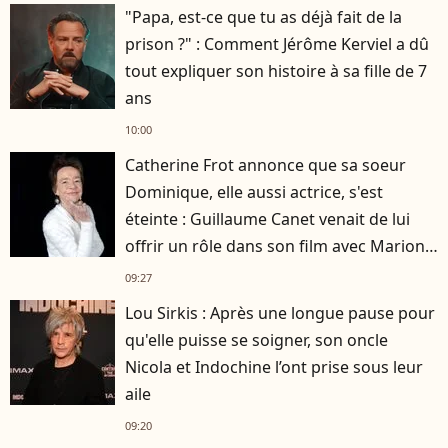
"Papa, est-ce que tu as déjà fait de la
prison ?" : Comment Jérôme Kerviel a dû
tout expliquer son histoire à sa fille de 7
ans
10:00
Catherine Frot annonce que sa soeur
Dominique, elle aussi actrice, s'est
éteinte : Guillaume Canet venait de lui
offrir un rôle dans son film avec Marion
Cotillard
09:27
Lou Sirkis : Après une longue pause pour
qu'elle puisse se soigner, son oncle
Nicola et Indochine l’ont prise sous leur
aile
09:20