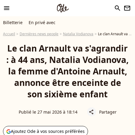
menu
search
newsletter
Billetterie
En privé avec
Accueil
Dernières news people
Natalia Vodianova
Le clan Arnault va s'agrandir : à 44 ans, Natalia Vodianova, la femme d'Antoine Arnault, annonce être enceinte de son sixième enfant
Le clan Arnault va s'agrandir
: à 44 ans, Natalia Vodianova,
la femme d'Antoine Arnault,
annonce être enceinte de
son sixième enfant
Publié le 27 mai 2026 à 18:14
Partager
share
Ajoutez Ode à vos sources préférées