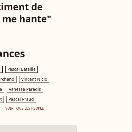
timent de
ui me hante"
ances
e
Pascal Bataille
archand
Vincent Niclo
a
Vanessa Paradis
t
Pascal Praud
VOIR TOUS LES PEOPLE