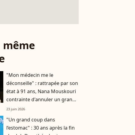
le même
e
"Mon médecin me le
déconseille" : rattrapée par son
état à 91 ans, Nana Mouskouri
contrainte d'annuler un grand
rendez-vous
23 juin 2026
"Un grand coup dans
l’estomac" : 30 ans après la fin