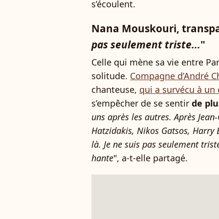
s’écoulent.
Nana Mouskouri, transpar
pas seulement triste...
"
Celle qui mène sa vie entre Par
solitude.
Compagne d’André Ch
chanteuse,
qui a survécu à un
s’empêcher de se sentir
de plu
uns après les autres. Après Jea
Hatzidakis, Nikos Gatsos, Harry 
là. Je ne suis pas seulement trist
hante
", a-t-elle partagé.