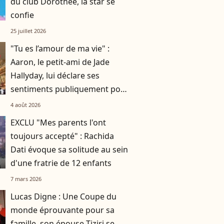
du club Dorothée, la star se
confie
25 juillet 2026
"Tu es l’amour de ma vie" :
Aaron, le petit-ami de Jade
Hallyday, lui déclare ses
sentiments publiquement pour
une occasion spéciale
4 août 2026
EXCLU "Mes parents l'ont
toujours accepté" : Rachida
Dati évoque sa solitude au sein
d'une fratrie de 12 enfants
7 mars 2026
Lucas Digne : Une Coupe du
monde éprouvante pour sa
famille, son épouse Tiziri se