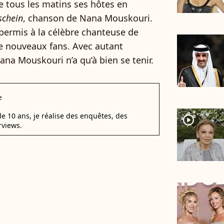
e tous les matins ses hôtes en
schein
, chanson de Nana Mouskouri.
permis à la célèbre chanteuse de
de nouveaux fans. Avec autant
ana Mouskouri n’a qu’à bien se tenir.
e
e 10 ans, je réalise des enquêtes, des
player2
rviews.