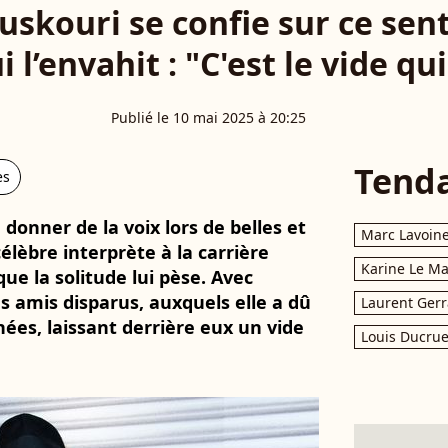
skouri se confie sur ce sen
i l’envahit : "C'est le vide q
Publié le 10 mai 2025 à 20:25
Tend
es
onner de la voix lors de belles et
Marc Lavoin
célèbre interprète à la carrière
Karine Le M
ue la solitude lui pèse. Avec
es amis disparus, auxquels elle a dû
Laurent Gerr
nées, laissant derrière eux un vide
Louis Ducrue