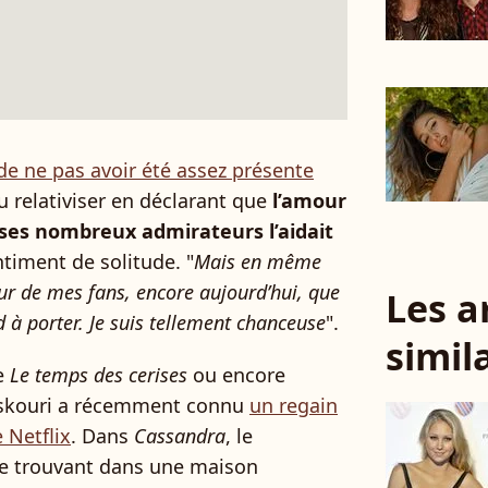
 de ne pas avoir été assez présente
su relativiser en déclarant que
l’amour
e ses nombreux admirateurs l’aidait
timent de solitude. "
Mais en même
ur de mes fans, encore aujourd’hui, que
Les a
d à porter. Je suis tellement chanceuse
".
simil
e
Le temps des cerises
ou encore
skouri a récemment connu
un regain
 Netflix
. Dans
Cassandra
, le
se trouvant dans une maison