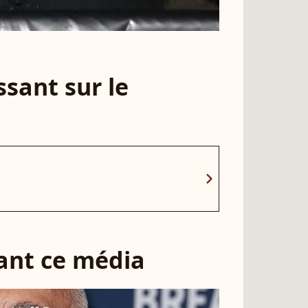
sant sur le
chevron_right
sant ce média