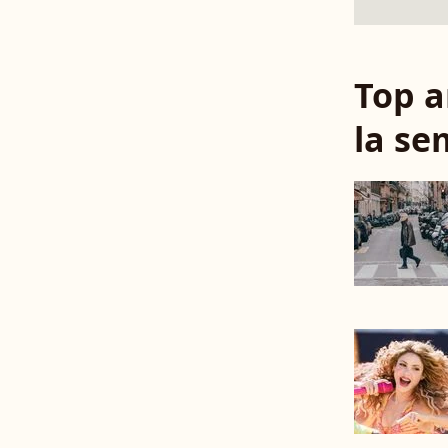
Top a
la se