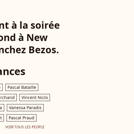
t à la soirée
Bond à New
anchez Bezos.
ances
e
Pascal Bataille
archand
Vincent Niclo
a
Vanessa Paradis
t
Pascal Praud
VOIR TOUS LES PEOPLE