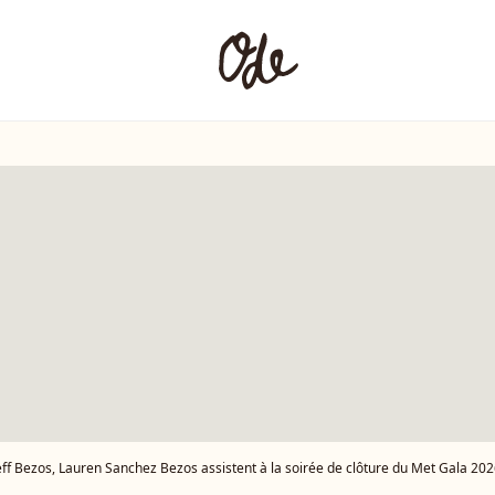
ff Bezos, Lauren Sanchez Bezos assistent à la soirée de clôture du Met Gala 2026 au Zero Bond à New York. Sur la photo : 