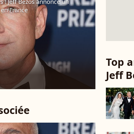
os ! Jeff Bezos annonce un
 en France
Top a
Jeff 
ssociée