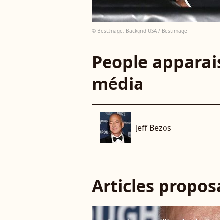
© BestImage, Backgrid USA / Bestimage
People apparais
média
Jeff Bezos
Articles propo