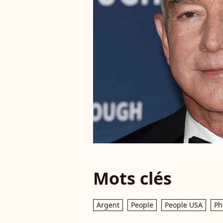
Mots clés
Argent
People
People USA
Ph