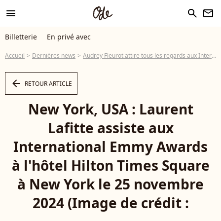
menu
search
newsletter
Billetterie
En privé avec
Accueil
Dernières news
Audrey Fleurot attire tous les regards aux International Emmy Awards, elle n'est pas la seule française à avoir fait briller l'Hexagone
arrow_left
RETOUR ARTICLE
New York, USA : Laurent
Lafitte assiste aux
International Emmy Awards
à l'hôtel Hilton Times Square
à New York le 25 novembre
2024 (Image de crédit :