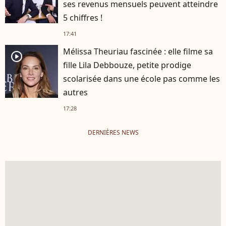
ses revenus mensuels peuvent atteindre
5 chiffres !
17:41
Mélissa Theuriau fascinée : elle filme sa
player2
fille Lila Debbouze, petite prodige
scolarisée dans une école pas comme les
autres
17:28
DERNIÈRES NEWS