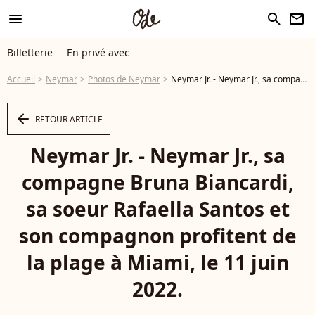
menu
search
newsletter
Billetterie
En privé avec
Accueil
Neymar
Photos de Neymar
Neymar Jr. - Neymar Jr., sa compagne Bruna Biancardi, sa soeur Rafaella Santos et son compagnon profitent de la plage à Miami, le 11 juin 2022. - Photo
arrow_left
RETOUR ARTICLE
Neymar Jr. - Neymar Jr., sa
compagne Bruna Biancardi,
sa soeur Rafaella Santos et
son compagnon profitent de
la plage à Miami, le 11 juin
2022.