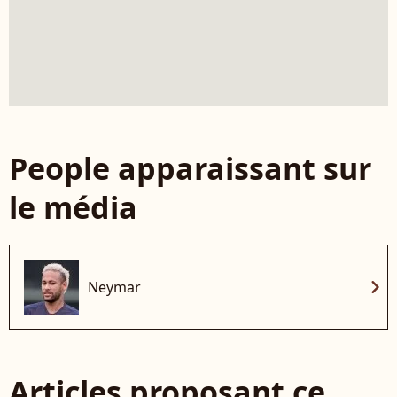
People apparaissant sur
le média
chevron_right
Neymar
Articles proposant ce