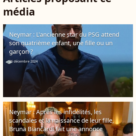
média
Neymar : L'ancienne star du PSG attend
son quatrième enfant, une fille ou un
garçon ?
26 décembre 2024
Neymar : Après les infidélités, les
scandales et la naissance de leur fille,
Bruna Biancardi fait une annonce