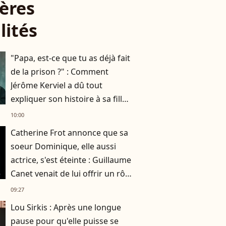
ères
lités
"Papa, est-ce que tu as déjà fait
de la prison ?" : Comment
Jérôme Kerviel a dû tout
expliquer son histoire à sa fille
de 7 ans
10:00
Catherine Frot annonce que sa
soeur Dominique, elle aussi
actrice, s'est éteinte : Guillaume
Canet venait de lui offrir un rôle
dans son film avec Marion
09:27
Cotillard
Lou Sirkis : Après une longue
pause pour qu'elle puisse se