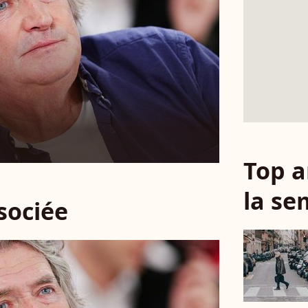
Top a
la se
ssociée