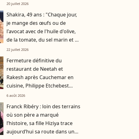
par gratitude
20 juillet 2026
Shakira, 49 ans : "Chaque jour,
je mange des œufs ou de
l'avocat avec de l'huile d'olive,
de la tomate, du sel marin et un
smoothie"
22 juillet 2026
Fermeture définitive du
restaurant de Neetah et
Rakesh après Cauchemar en
cuisine, Philippe Etchebest
pensait les avoir sauvés
6 août 2026
Franck Ribéry : loin des terrains
où son père a marqué
l’histoire, sa fille Hiziya trace
aujourd’hui sa route dans un