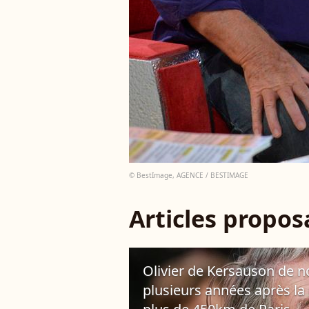
© BestImage, AGENCE / BESTIMAGE
Articles propo
Olivier de Kersauson de n
plusieurs années après la p