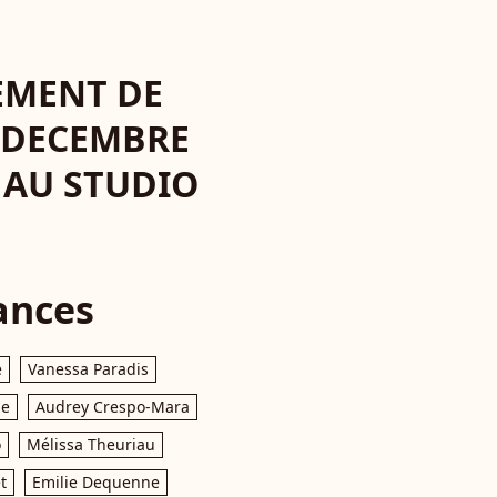
EMENT DE
7 DECEMBRE
1 AU STUDIO
ances
e
Vanessa Paradis
le
Audrey Crespo-Mara
o
Mélissa Theuriau
t
Emilie Dequenne