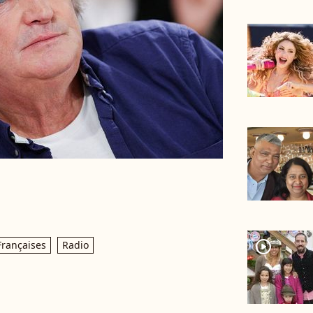
player2
Françaises
Radio