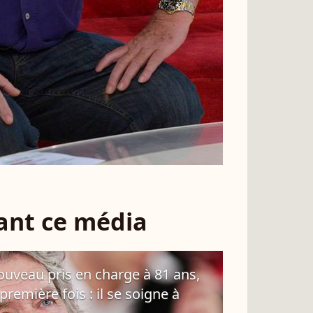
sant ce média
ouveau pris en charge à 81 ans,
remière fois : il se soigne à