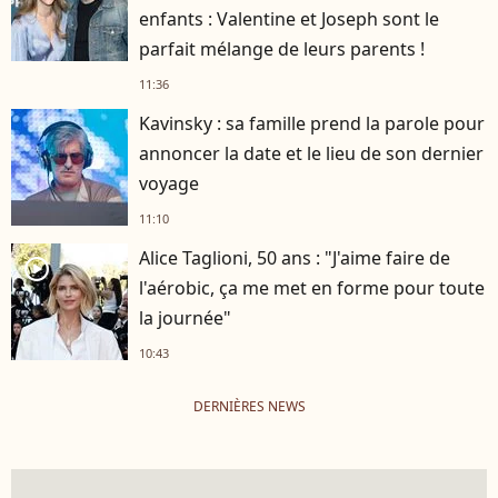
enfants : Valentine et Joseph sont le
parfait mélange de leurs parents !
11:36
Kavinsky : sa famille prend la parole pour
annoncer la date et le lieu de son dernier
voyage
11:10
Alice Taglioni, 50 ans : "J'aime faire de
player2
l'aérobic, ça me met en forme pour toute
la journée"
10:43
DERNIÈRES NEWS