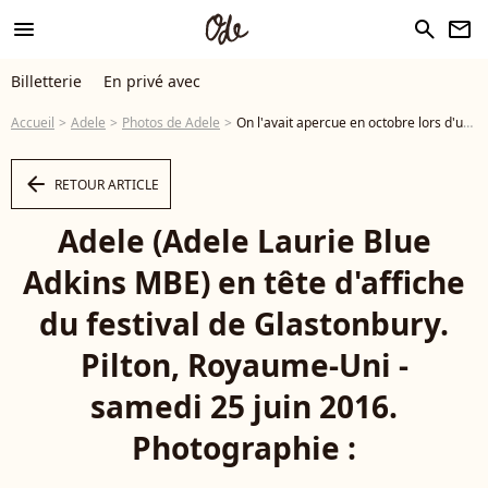
menu
search
newsletter
Billetterie
En privé avec
Accueil
Adele
Photos de Adele
On l'avait apercue en octobre lors d'un concert d'Adele à Las Vegas Adele (Adele Laurie Blue Adkins MBE) en tête d'affiche du festival de Glastonbury. Pilton, Royaume-Uni - samedi 25 juin 2016. Photographie : © Photoshot, /PCN/ABACAPRESS.COM - Photo
arrow_left
RETOUR ARTICLE
Adele (Adele Laurie Blue
Adkins MBE) en tête d'affiche
du festival de Glastonbury.
Pilton, Royaume-Uni -
samedi 25 juin 2016.
Photographie :