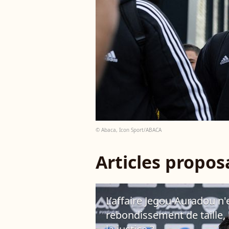
© Abaca, Icon Sport/ABACA
Articles propo
L’affaire Jegou-Auradou n'
rebondissement de taille