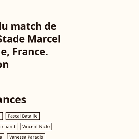
du match de
Stade Marcel
e, France.
on
ances
e
Pascal Bataille
archand
Vincent Niclo
a
Vanessa Paradis