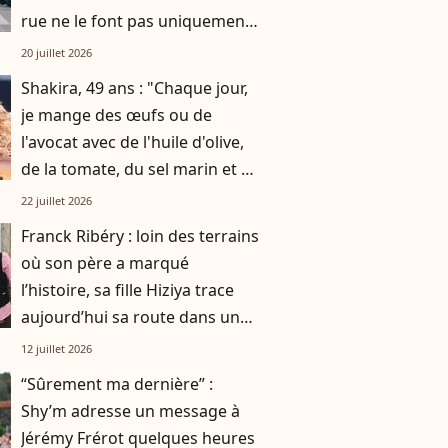
rue ne le font pas uniquement
par gratitude
20 juillet 2026
Shakira, 49 ans : "Chaque jour,
je mange des œufs ou de
l'avocat avec de l'huile d'olive,
de la tomate, du sel marin et un
smoothie"
22 juillet 2026
Franck Ribéry : loin des terrains
où son père a marqué
l’histoire, sa fille Hiziya trace
aujourd’hui sa route dans un
tout autre univers
12 juillet 2026
“Sûrement ma dernière” :
Shy’m adresse un message à
Jérémy Frérot quelques heures