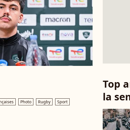
Top a
la se
nçaises
Photo
Rugby
Sport