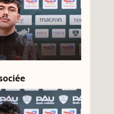
ssociée