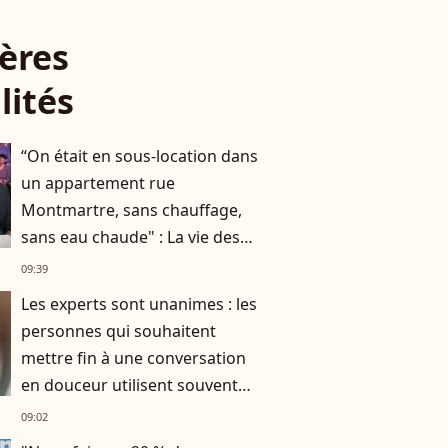
ères
lités
“On était en sous-location dans
un appartement rue
Montmartre, sans chauffage,
sans eau chaude" : La vie des
Chevaliers du Fiel avant le
09:39
succès
Les experts sont unanimes : les
personnes qui souhaitent
mettre fin à une conversation
en douceur utilisent souvent
ces 10 expressions courantes
09:02