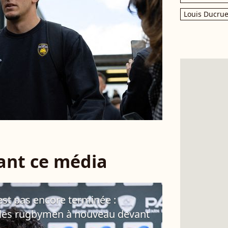
Louis Ducrue
sant ce média
est pas encore terminée :
, les rugbymen à nouveau devant