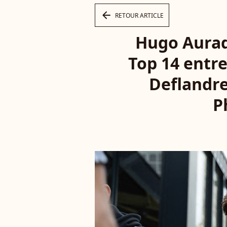
arrow_left
RETOUR ARTICLE
Hugo Aurad
Top 14 entr
Deflandre
P