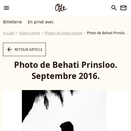
menu
search
newsletter
Billetterie
En privé avec
Accueil
Adam Levine
Photos de Adam Levine
Photo de Behati Prinsloo. Septembre 2016. - Photo
arrow_left
RETOUR ARTICLE
Photo de Behati Prinsloo.
Septembre 2016.