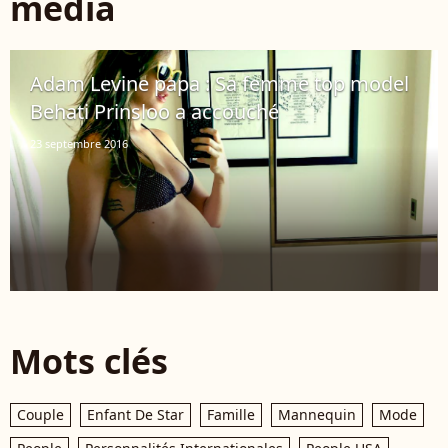
média
Adam Levine papa : Sa femme top model
Behati Prinsloo a accouché
23 septembre 2016
Mots clés
Couple
Enfant De Star
Famille
Mannequin
Mode