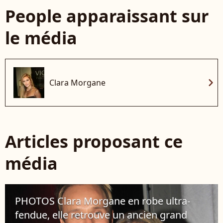
People apparaissant sur
le média
chevron_right
Clara Morgane
Articles proposant ce
média
PHOTOS Clara Morgane en robe ultra-
fendue, elle retrouve un ancien grand