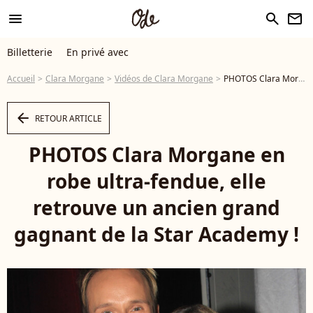
menu
search
newsletter
Billetterie
En privé avec
Accueil
Clara Morgane
Vidéos de Clara Morgane
PHOTOS Clara Morgane en robe ultra-fendue, elle retrouve un ancien grand gagnant de la Star Academy ! - Vidéo
arrow_left
RETOUR ARTICLE
PHOTOS Clara Morgane en
robe ultra-fendue, elle
retrouve un ancien grand
gagnant de la Star Academy !