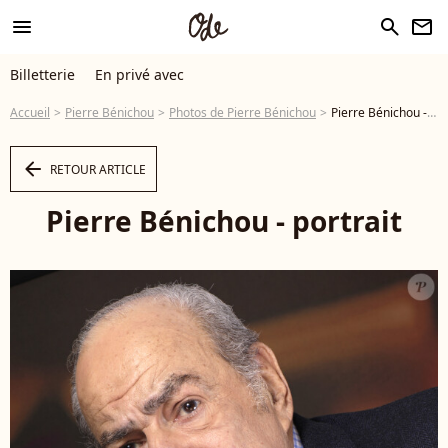
menu
search
newsletter
Billetterie
En privé avec
Accueil
Pierre Bénichou
Photos de Pierre Bénichou
Pierre Bénichou - portrait © Cédric Perrin / Bestimage - Photo
arrow_left
RETOUR ARTICLE
Pierre Bénichou - portrait