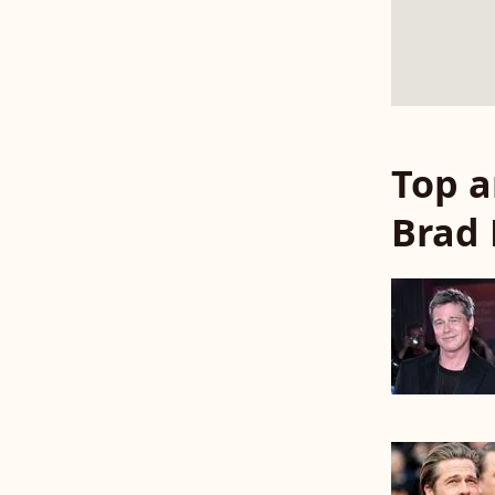
Top a
Brad 