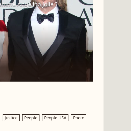
emme Angelina Jolie ?
Justice
People
People USA
Photo