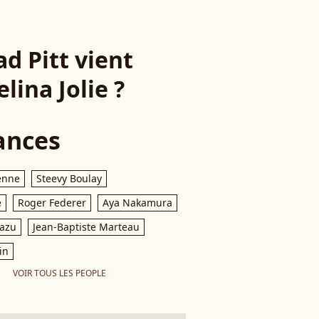
ad Pitt vient
ina Jolie ?
ances
enne
Steevy Boulay
e
Roger Federer
Aya Nakamura
razu
Jean-Baptiste Marteau
in
VOIR TOUS LES PEOPLE