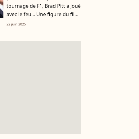
tournage de F1, Brad Pitt a joué
avec le feu... Une figure du film
s'en souvient encore
22 juin 2025