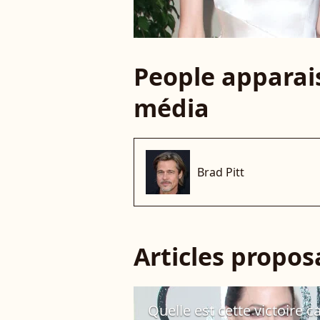
People apparais
média
Brad Pitt
Articles propo
Quelle est cette victoire c