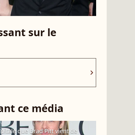
sant sur le
chevron_right
sant ce média
apitale que Brad Pitt vient de