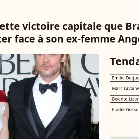
ette victoire capitale que Br
er face à son ex-femme Angel
Tend
Emilie Dequ
Marc Lavoin
Bixente Liza
Elodie Gossu