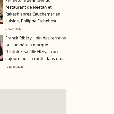
Fermeture définitive du
restaurant de Neetah et
Rakesh après Cauchemar en
cuisine, Philippe Etchebest
pensait les avoir sauvés
6 août 2026
Franck Ribéry : loin des terrains
où son père a marqué
l’histoire, sa fille Hiziya trace
aujourd’hui sa route dans un
tout autre univers
12 juillet 2026