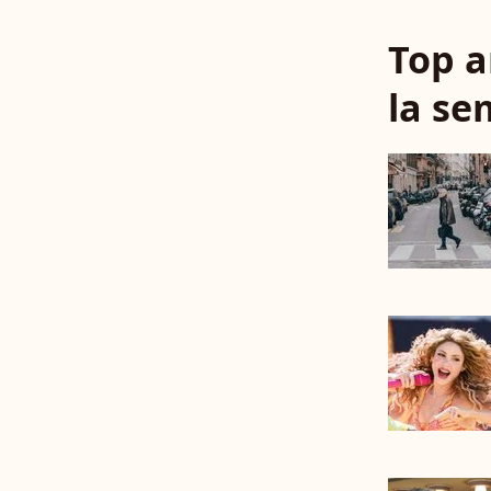
Top a
la se