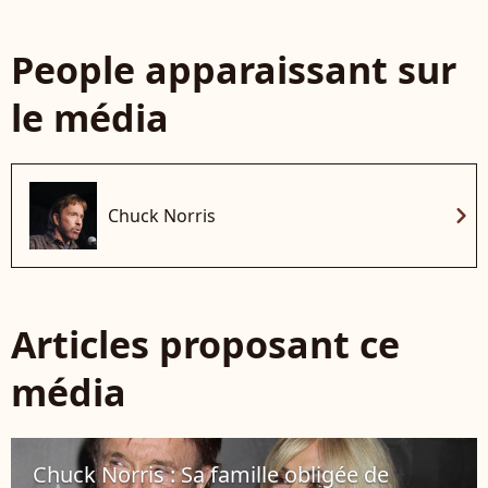
People apparaissant sur
le média
chevron_right
Chuck Norris
Articles proposant ce
média
Chuck Norris : Sa famille obligée de