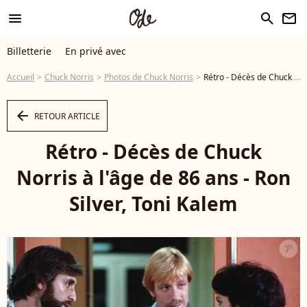
menu
search
newsletter
Billetterie
En privé avec
Accueil
Chuck Norris
Photos de Chuck Norris
Rétro - Décès de Chuck Norris à l'âge de 86 ans - Ron Silver, Toni Kalem © MPP via Bestimage - Photo
arrow_left
RETOUR ARTICLE
Rétro - Décès de Chuck
Norris à l'âge de 86 ans - Ron
Silver, Toni Kalem