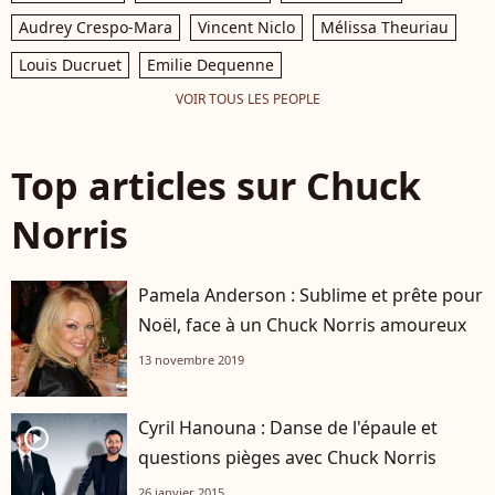
Audrey Crespo-Mara
Vincent Niclo
Mélissa Theuriau
Louis Ducruet
Emilie Dequenne
VOIR TOUS LES PEOPLE
Top articles sur Chuck
Norris
Pamela Anderson : Sublime et prête pour
Noël, face à un Chuck Norris amoureux
13 novembre 2019
Cyril Hanouna : Danse de l'épaule et
player2
questions pièges avec Chuck Norris
26 janvier 2015