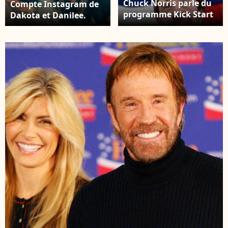
Chuck Norris parle du
Compte Instagram de
programme Kick Start
Dakota et Danilee.
au Capitole à
Washington le 10 mai
2006. Photo par Kevin
Dietsch/UPI/ABACAPRES