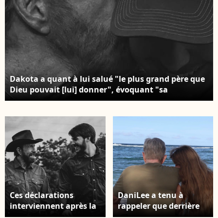
©BestImage
Dakota a quant à lui salué "le plus grand père que
Dieu pouvait [lui] donner", évoquant "sa
générosité, son courage, sa force, sa foi". Compte
Instagram de Dakota.
Ces déclarations
DaniLee a tenu à
interviennent après la
rappeler que derrière
mort de la star
l'"extérieur de