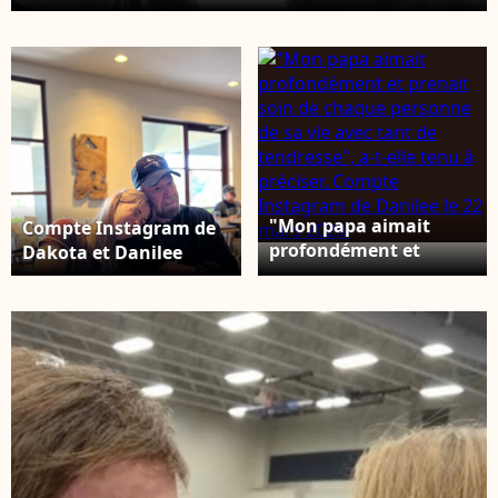
l'exemple que tu nous as donné chaque jour ", a-t-
il écrit, bouleversant. Compte Instagram de
Dakota.
"Mon papa aimait
Compte Instagram de
profondément et
Dakota et Danilee
prenait soin de chaque
personne de sa vie
avec tant de
tendresse", a-t-elle
tenu à préciser.
Compte Instagram de
Danilee le 22 mars
2026.