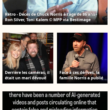
Rétro - Décès de Chuck Norris à l'âge de 86 ans -
Ron Silver, Toni Kalem © MPP via Bestimage
Derrière les caméras, il
Face à ces dérives, la
était un mari dévoué
famille Norris a publié
pour Gena O’Kelley
un message clair sur
depuis 1998 et un père
Instagram : "Ces
aimant pour ses cinq
affirmations sont
enfants, Mike, Eric,
totalement fausses",
Dina, Danilee et
demandent aux fans