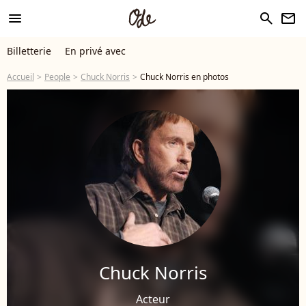
menu
search
newsletter
Billetterie
En privé avec
Accueil
People
Chuck Norris
Chuck Norris en photos
Chuck Norris
Acteur