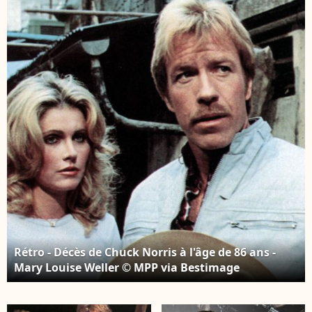
Ranger", Chuck Norris
a marqué la pop
culture. Rétro - Décès
de Chuck Norris à l'âge
de 86 ans. © MPP via
Bestimage
Rétro - Décès de Chuck Norris à l'âge de 86 ans -
Mary Louise Weller © MPP via Bestimage