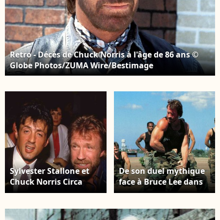
Retro - Décès de Chuck Norris à l'âge de 86 ans ©
Globe Photos/ZUMA Wire/Bestimage
Sylvester Stallone et
De son duel mythique
Chuck Norris Circa
face à Bruce Lee dans
1980's ©
"La Fureur du Dragon"
PPS/Bestimage
à ses neuf saisons
dans "Walker, Texas