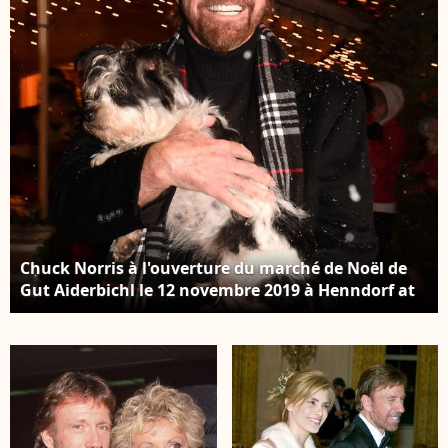
Chuck Norris à l'ouverture du marché de Noël de
Gut Aiderbichl le 12 novembre 2019 à Henndorf at
Wallersee, en Autriche. Photo by A-way!/Splash
News/ABACAPRESS.COM