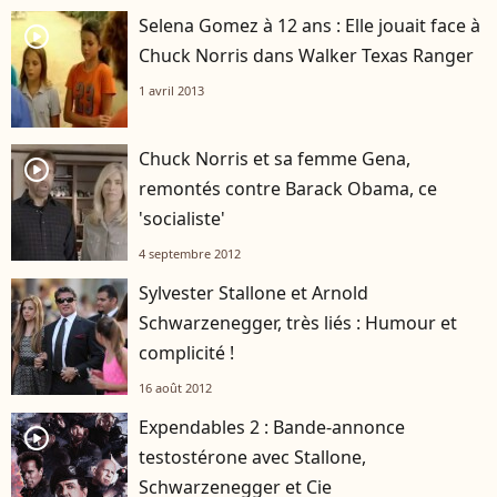
Selena Gomez à 12 ans : Elle jouait face à
player2
Chuck Norris dans Walker Texas Ranger
1 avril 2013
Chuck Norris et sa femme Gena,
player2
remontés contre Barack Obama, ce
'socialiste'
4 septembre 2012
Sylvester Stallone et Arnold
Schwarzenegger, très liés : Humour et
complicité !
16 août 2012
Expendables 2 : Bande-annonce
player2
testostérone avec Stallone,
Schwarzenegger et Cie