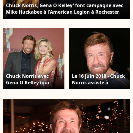
Chuck Norris, Gena O Kelley' font campagne avec
Mike Huckabee à l'American Legion à Rochester,
New Hampshire le 7 janvier 2008. Les primaires du
New Hampshire auront lieu le 8 janvier. Photo par
John Angelillo/UPI/ABACAPRESS.COM .
Chuck Norris avec
Le 16 juin 2018 - Chuck
Gena O'Kelley (qui
Norris assiste à
attend des jumeaux)
Supanova 2018 à
arrivant au 1er Annual
Sydney. Photo de
Stunt Awards, Santa
Christopher
Monica Airport, Barker
KhouryAgence de
hangar, California.
presse australienne via
20/05/01 Photo de JEN
Zuma/ABACAPRESS.COM
LOWERY/Avalon/ABACAPRESS.COM