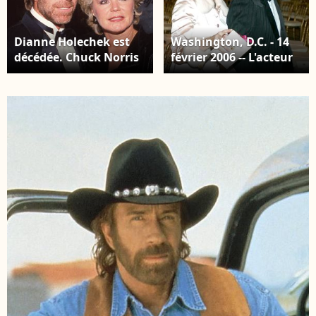
Dianne Holechek est
Washington, D.C. - 14
décédée. Chuck Norris
février 2006 -- L'acteur
et sa femme Dianne
Chuck Norris et son
vers 1988. Photo par
épouse, Gena O'Kelley,
Ralph
partent après le
Dominguez/MediaPunch/Imago/ABACAPRESS.COM
spectacle de Michael
Feinstein pour le
président des États-
Unis George W. Bush et
la première dame
Laura Bush et leurs
invités lors d'un dîner
social de la Saint-
Valentin dans la salle
Est de la Maison
Blanche à Washington,
D.C., le 14 février 2006.
Crédit : Ron Sachs /