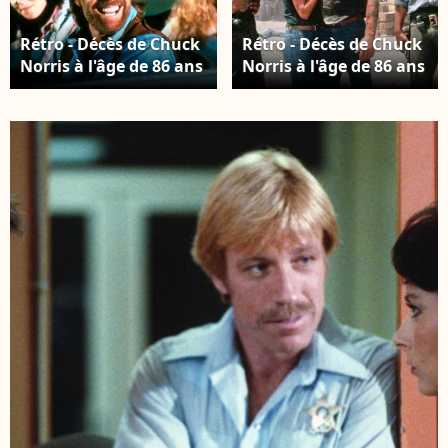
Rétro - Décès de Chuck
Rétro - Décès de Chuck
Norris à l'âge de 86 ans
Norris à l'âge de 86 ans
- Invasion usa- 1985 ©
- Leon Isaac Kennedy,
MPP via Bestimage
Chuck Norris Lone
Wolf McQuade (1983) ©
MPP via Bestimage