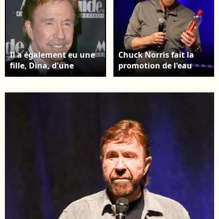
Il a également eu une
Chuck Norris fait la
fille, Dina, d'une
promotion de l'eau
liaison passée, dont il
CForce lors du
ignorait l'existence.
"Supanova Comic Con
CHUCK NORRIS - 17
and Gaming Expo" au
EMES "MOVIEGUIDE
centre de convention
FAITH & VALUES
de Perth en Australie,
AWARDS" A L' HOTEL
le 23 juin 2018.
BEVERLY HILTON DANS
Backgrid Australia /
BEVERLY HILLS. FAME
Bestimage
PICTURES / BESTIMAGE