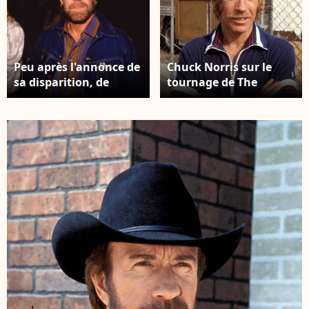
Peu après l'annonce de
Chuck Norris sur le
sa disparition, de
tournage de The
fausses informations
Octagon en 1979 ©
générées ont envahi
PPS/Bestimage
les réseaux sociaux.
Notamment, des
vidéos crées par IA
attribuaient des
causes de décès et de
faux problèmes de
santé à l'acteur. Chuck
Norris Circa 1980's ©
PPS/Bestimage