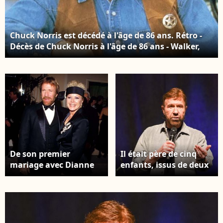
CNP
Chuck Norris est décédé à l'âge de 86 ans. Rétro -
Décès de Chuck Norris à l'âge de 86 ans - Walker,
Texas Ranger Serie : Action © MPP via Bestimage
De son premier
Il était père de cinq
mariage avec Dianne
enfants, issus de deux
Holechek sont nés
mariages et d'une
deux fils, Mike et Eric.
liaison passée. Chuck
Los Angeles, CA Dianne
Norris au "Wizard
Holechek, l'amie de
World Comic Con" à
jeunesse de Chuck
Philadelphie, le 3 juin