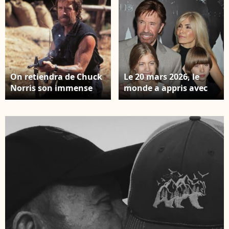
On retiendra de Chuck
Le 20 mars 2026, le
Norris son immense
monde a appris avec
carrière, ses
stupeur le décès de
engagements
Chuck Norris à l'âge de
philanthropiques et
86 ans. L'acteur et
son statut de héros
maître des arts
éternel du grand
martiaux s'est éteint,
écran. Rétro - Décès de
entouré de sa famille,
Chuck Norris à l'âge de
marquant la fin d'une
86 ans. © MPP via
ère pour le cinéma.
Bestimage
Chuck Norris et sa
famille - Première du
film "The Expendables
2" à Hollywood.