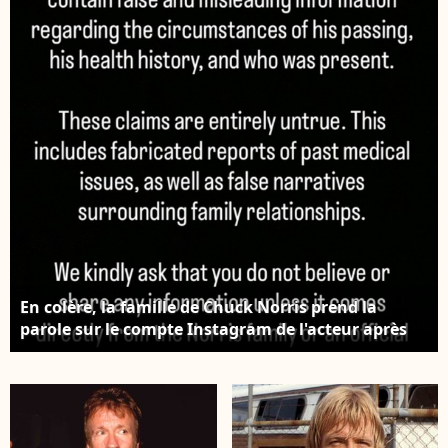
Dakota. Chuck Norris
de ne se fier qu'aux
et sa femme Gena
sources officielles.
O'Kelley à la soirée VIP
Chuck Norris et sa
Gut Aiderbichl
femme Gena font la
Christmas Market à
promotion de l'eau
Henndorf en Autriche,
CForce lors du
le 12 novembre 2019.
"Supanova Comic Con
©BestImage
and Gaming Expo" au
centre de convention
de Perth en Australie,
le 23 juin 2018.
©BestImage
En colère, la famille de Chuck Norris prend la
parole sur le compte Instagram de l'acteur après
que des rumeurs ont circulé au sujet de sa mort.