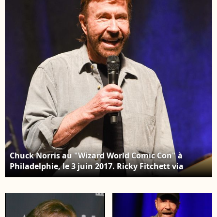
Norris avec laquelle il a
2017. © Ricky Fitchett
été marié pendant
via Zuma
plusieurs décennies
Press/Bestimage
Sur la photo : Chuck
Norris, Dianne
Holechek Backgrid USA
/ Bestimage
Chuck Norris au "Wizard World Comic Con" à
Philadelphie, le 3 juin 2017. Ricky Fitchett via
Zuma Press/Bestimage