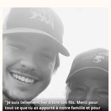
américaine, le 19 mars
guerrier" de son père
2026 à l’âge de 86 ans,
se cachait un cœur
à Hawaï. Compte
"rempli d’amour".
Instagram de Dakota
Compte Instagram de
et Danilee
Danilee le 22 mars
2026.
"Je suis tellement fier d'être ton fils. Merci pour
tout ce que tu as apporté à notre famille et pour