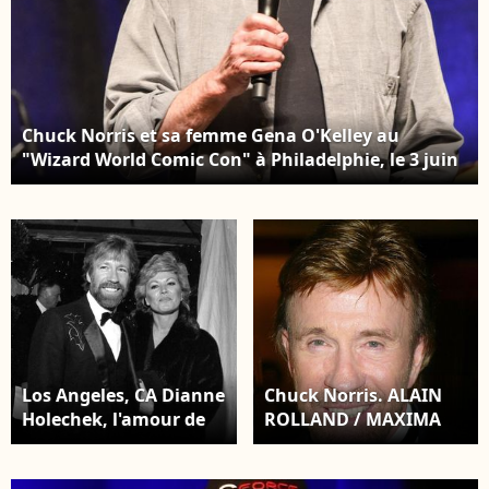
Chuck Norris et sa femme Gena O'Kelley au
"Wizard World Comic Con" à Philadelphie, le 3 juin
2017. © Ricky Fitchett via Zuma Press/Bestimage
Los Angeles, CA Dianne
Chuck Norris. ALAIN
Holechek, l'amour de
ROLLAND / MAXIMA
lycée de Chuck Norris
PROD / BESTIMAGE
avec qui il a été marié