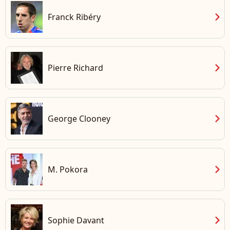
chevron_right
Franck Ribéry
chevron_right
Pierre Richard
chevron_right
George Clooney
chevron_right
M. Pokora
chevron_right
Sophie Davant