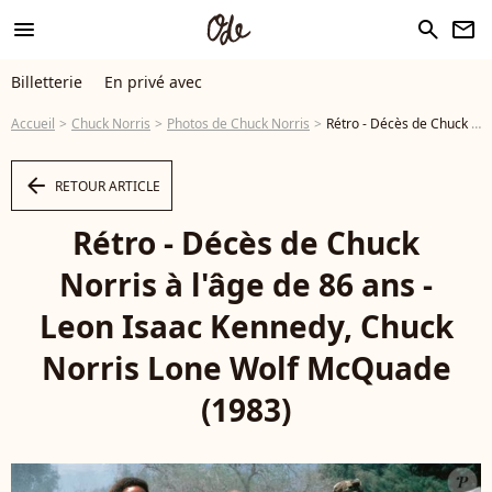
menu
search
newsletter
Billetterie
En privé avec
Accueil
Chuck Norris
Photos de Chuck Norris
Rétro - Décès de Chuck Norris à l'âge de 86 ans - Leon Isaac Kennedy, Chuck Norris Lone Wolf McQuade (1983) © MPP via Bestimage - Photo
arrow_left
RETOUR ARTICLE
Rétro - Décès de Chuck
Norris à l'âge de 86 ans -
Leon Isaac Kennedy, Chuck
Norris Lone Wolf McQuade
(1983)