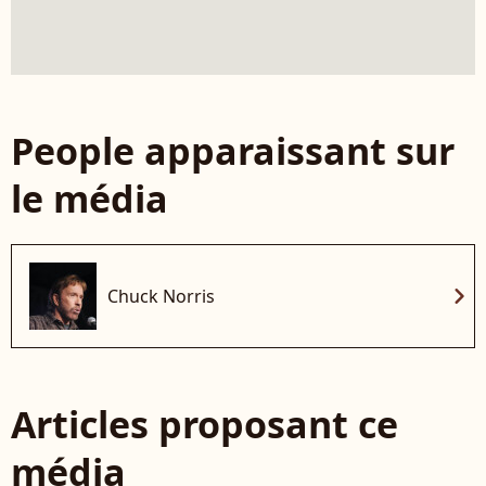
People apparaissant sur
le média
chevron_right
Chuck Norris
Articles proposant ce
média