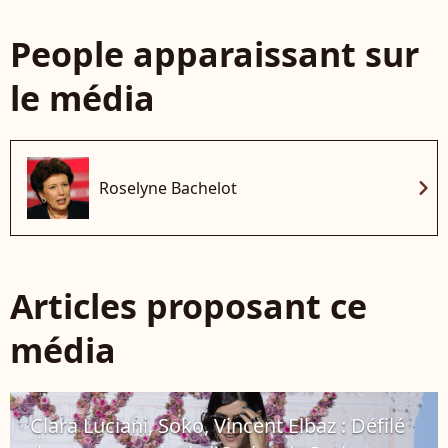
People apparaissant sur
le média
chevron_right
Roselyne Bachelot
Articles proposant ce
média
Clara Luciani, Soko, Vincent Elbaz : Défilé