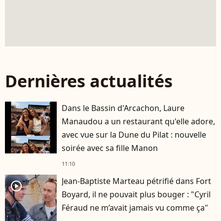
Dernières actualités
Dans le Bassin d'Arcachon, Laure
Manaudou a un restaurant qu'elle adore,
avec vue sur la Dune du Pilat : nouvelle
soirée avec sa fille Manon
11:10
Jean-Baptiste Marteau pétrifié dans Fort
player2
Boyard, il ne pouvait plus bouger : "Cyril
Féraud ne m’avait jamais vu comme ça"