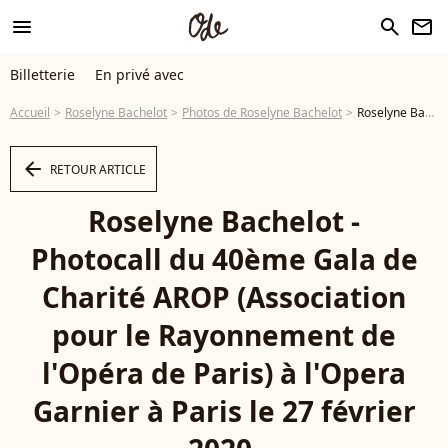
menu
search
newsletter
Billetterie
En privé avec
Accueil
Roselyne Bachelot
Photos de Roselyne Bachelot
Roselyne Bachelot - Photocall du 40ème Gala de Charité AROP (Association pour le Rayonnement de l'Opéra de Paris) à l'Opera Garnier à Paris le 27 février 2020. © Pierre Perusseau/Bestimage - Photo
arrow_left
RETOUR ARTICLE
Roselyne Bachelot -
Photocall du 40ème Gala de
Charité AROP (Association
pour le Rayonnement de
l'Opéra de Paris) à l'Opera
Garnier à Paris le 27 février