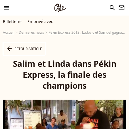
menu
search
newsletter
Billetterie
En privé avec
Accueil
Dernières news
Pékin Express 2013 : Ludovic et Samuel gagnants de la finale des champions
arrow_left
RETOUR ARTICLE
Salim et Linda dans Pékin
Express, la finale des
champions