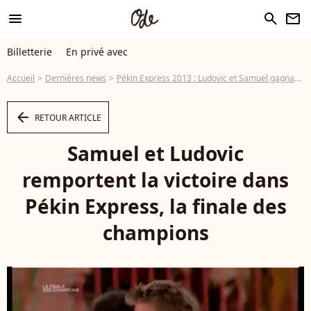
menu
search
newsletter
Billetterie
En privé avec
Accueil
Dernières news
Pékin Express 2013 : Ludovic et Samuel gagnants de la finale des champions
arrow_left
RETOUR ARTICLE
Samuel et Ludovic
remportent la victoire dans
Pékin Express, la finale des
champions