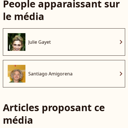
People apparaissant sur
le média
chevron_right
Julie Gayet
chevron_right
Santiago Amigorena
Articles proposant ce
média