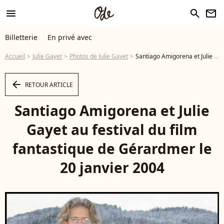
menu
search
newsletter
Billetterie
En privé avec
Accueil
Julie Gayet
Photos de Julie Gayet
Santiago Amigorena et Julie Gayet au festival du film fantastique de Gérardmer le 20 janvier 2004 - Photo
arrow_left
RETOUR ARTICLE
Santiago Amigorena et Julie
Gayet au festival du film
fantastique de Gérardmer le
20 janvier 2004