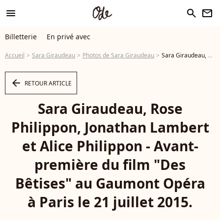
menu
search
newsletter
Billetterie
En privé avec
Accueil
Sara Giraudeau
Photos de Sara Giraudeau
Sara Giraudeau, Rose Philippon, Jonathan Lambert et Alice Philippon - Avant-première du film "Des Bêtises" au Gaumont Opéra à Paris le 21 juillet 2015. - Photo
arrow_left
RETOUR ARTICLE
Sara Giraudeau, Rose
Philippon, Jonathan Lambert
et Alice Philippon - Avant-
première du film "Des
Bêtises" au Gaumont Opéra
à Paris le 21 juillet 2015.