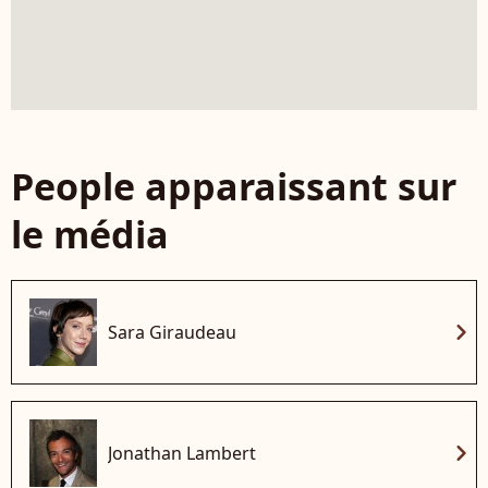
People apparaissant sur
le média
chevron_right
Sara Giraudeau
chevron_right
Jonathan Lambert