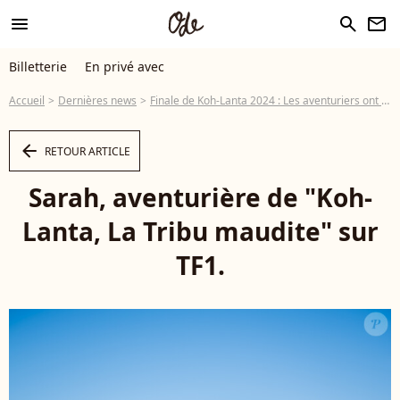
menu
search
newsletter
Billetterie
En privé avec
Accueil
Dernières news
Finale de Koh-Lanta 2024 : Les aventuriers ont voté... et quelque chose cloche, on vous dit tout
arrow_left
RETOUR ARTICLE
Sarah, aventurière de "Koh-
Lanta, La Tribu maudite" sur
TF1.