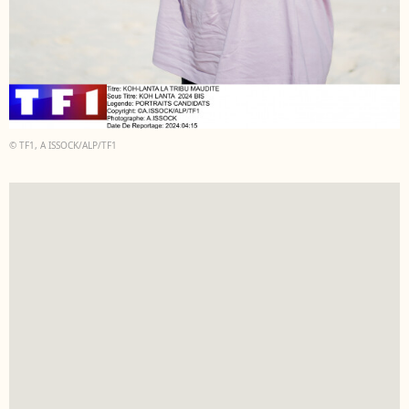
© TF1, A ISSOCK/ALP/TF1