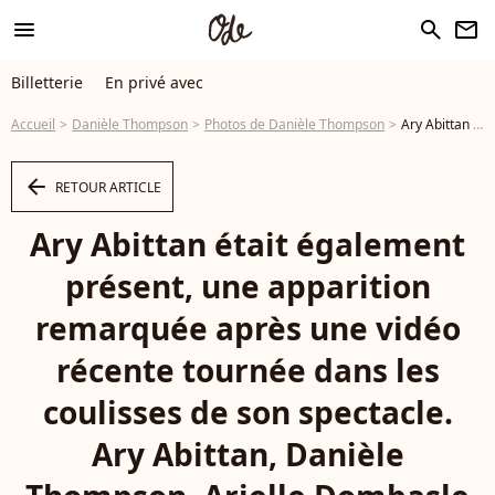
menu
search
newsletter
Billetterie
En privé avec
Accueil
Danièle Thompson
Photos de Danièle Thompson
Ary Abittan était également présent, une apparition remarquée après une vidéo récente tournée dans les coulisses de son spectacle. Ary Abittan, Danièle Thompson, Arielle Dombasle - Arielle Dombasle est élevée au rang d'Officière de l'ordre des Arts et Lettres au Ministère de la Culture à Paris le 08 Décembre 2025. © Philippe Baldini / Bestimage - Photo
arrow_left
RETOUR ARTICLE
Ary Abittan était également
présent, une apparition
remarquée après une vidéo
récente tournée dans les
coulisses de son spectacle.
Ary Abittan, Danièle