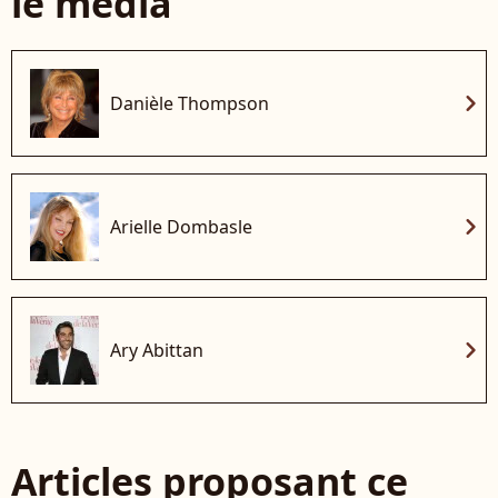
le média
chevron_right
Danièle Thompson
chevron_right
Arielle Dombasle
chevron_right
Ary Abittan
Articles proposant ce