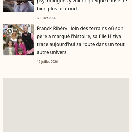
psychologues y voient quelque chose de
bien plus profond.
6 juillet 2026
Franck Ribéry : loin des terrains où son
player2
père a marqué l’histoire, sa fille Hiziya
trace aujourd’hui sa route dans un tout
autre univers
12 juillet 2026