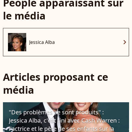
People apparaissant sur
le média
chevron_right
Jessica Alba
Articles proposant ce
média
"Des problèmes se sont produits" :
Jessica Alba, c'est fini avec Cash Warren :
l'actrice et le père de ses enfants sur la