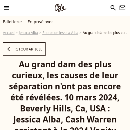
menu
search
newsletter
Billetterie
En privé avec
Accueil
Jessica Alba
Photos de Jessica Alba
Au grand dam des plus curieux, les causes de leur séparation n'ont pas encore été révélées. 10 mars 2024, Beverly Hills, Ca, USA : Jessica Alba, Cash Warren assistent à la 2024 Vanity Fair Oscar Party Hosted By Radhika Jones at Wallis Annenberg Center for Performing Arts on March 10, 2024 in Beverly Hills, California. - Photo
arrow_left
RETOUR ARTICLE
Au grand dam des plus
curieux, les causes de leur
séparation n'ont pas encore
été révélées. 10 mars 2024,
Beverly Hills, Ca, USA :
Jessica Alba, Cash Warren