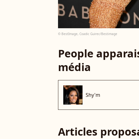
© BestImage, Coadic Guirec/Bestimage
People apparais
média
Shy'm
Articles propo