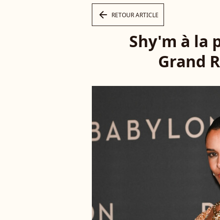
arrow_left
RETOUR ARTICLE
Shy'm à la 
Grand Re