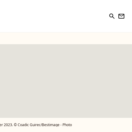
search
newsletter
vier 2023. © Coadic Guirec/Bestimage - Photo