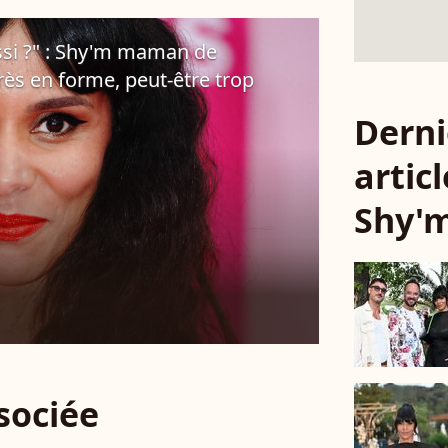
ussi ?" : Shy'm maman de
rès en forme, peut-être trop
Derni
articl
Shy'
ssociée