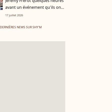
Jérémy Frérot quelques heures
avant un événement qu'ils ont
vécu ensemble
17 juillet 2026
DERNIÈRES NEWS SUR SHY'M