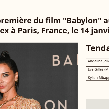
première du film "Babylon" 
x à Paris, France, le 14 janv
Tend
Angelina Joli
Eve Gilles (M
Kylian Mbap