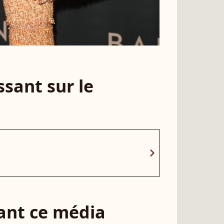
sant sur le
chevron_right
sant ce média