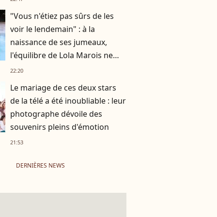
"Vous n'étiez pas sûrs de les
voir le lendemain" : à la
naissance de ses jumeaux,
l'équilibre de Lola Marois ne
tenait qu'à un fil
22:20
Le mariage de ces deux stars
de la télé a été inoubliable : leur
photographe dévoile des
souvenirs pleins d'émotion
21:53
DERNIÈRES NEWS