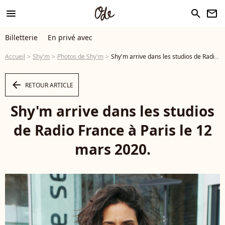
menu
search
newsletter
Billetterie
En privé avec
Accueil
Shy'm
Photos de Shy'm
Shy'm arrive dans les studios de Radio France à Paris le 12 mars 2020. © Panoramic / Bestimage - Photo
arrow_left
RETOUR ARTICLE
Shy'm arrive dans les studios
de Radio France à Paris le 12
mars 2020.