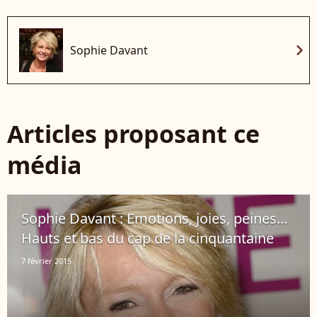
chevron_right
Sophie Davant
Articles proposant ce
média
Sophie Davant : Emotions, joies, peines...
Hauts et bas du cap de la cinquantaine
7 février 2015