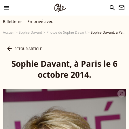
menu
search
newsletter
Billetterie
En privé avec
Accueil
Sophie Davant
Photos de Sophie Davant
Sophie Davant, à Paris le 6 octobre 2014. - Photo
arrow_left
RETOUR ARTICLE
Sophie Davant, à Paris le 6
octobre 2014.