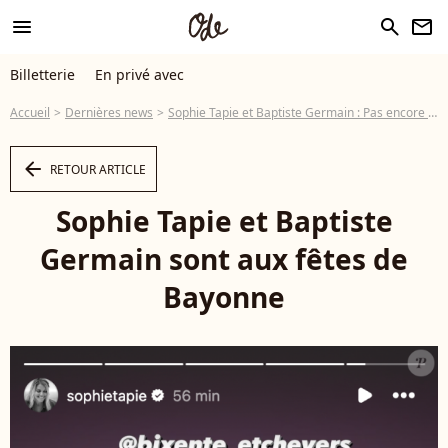
menu
search
newsletter
Billetterie
En privé avec
Accueil
Dernières news
Sophie Tapie et Baptiste Germain : Pas encore de lune de miel mais une sacrée fête qui attire plus d'1 million de personnes !
arrow_left
RETOUR ARTICLE
Sophie Tapie et Baptiste
Germain sont aux fêtes de
Bayonne