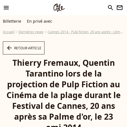
menu
search
newsletter
Billetterie
En privé avec
Accueil
Dernières news
Cannes 2014 - Pulp fiction, 20 ans après : L'émotion intacte de Tarantino
arrow_left
RETOUR ARTICLE
Thierry Fremaux, Quentin
Tarantino lors de la
projection de Pulp Fiction au
Cinéma de la plage durant le
Festival de Cannes, 20 ans
après sa Palme d'or, le 23