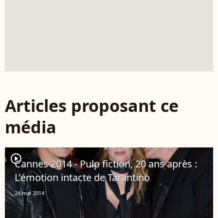
Articles proposant ce
média
player2
Cannes 2014 - Pulp fiction, 20 ans après :
L'émotion intacte de Tarantino
24 mai 2014