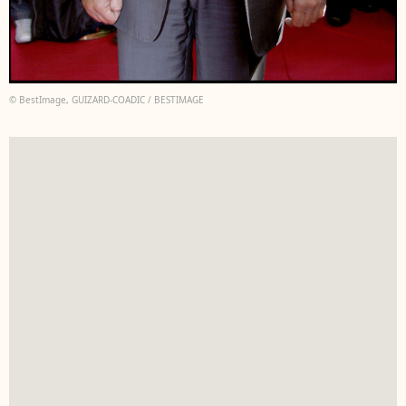
© BestImage, GUIZARD-COADIC / BESTIMAGE