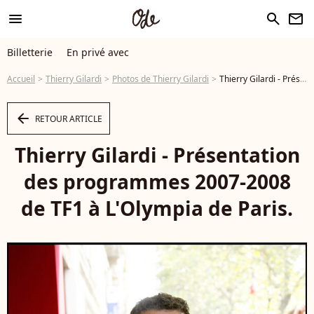
menu
search
newsletter
Billetterie
En privé avec
Accueil
Thierry Gilardi
Photos de Thierry Gilardi
Thierry Gilardi - Présentation des programmes 2007-2008 de TF1 à L'Olympia de Paris. - Photo
arrow_left
RETOUR ARTICLE
Thierry Gilardi - Présentation
des programmes 2007-2008
de TF1 à L'Olympia de Paris.