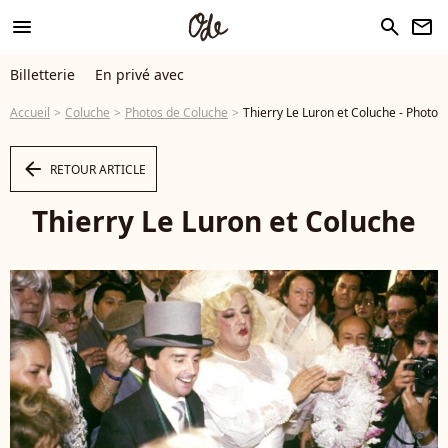
menu
search
newsletter
Billetterie
En privé avec
Accueil
Coluche
Photos de Coluche
Thierry Le Luron et Coluche - Photo
arrow_left
RETOUR ARTICLE
Thierry Le Luron et Coluche