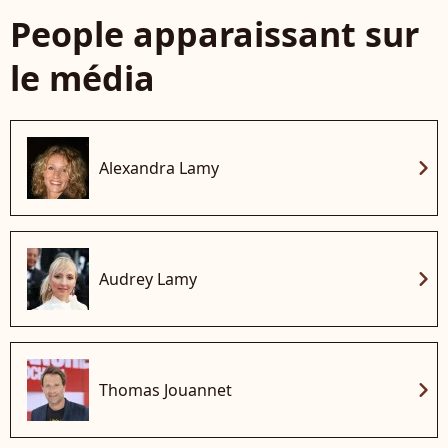
People apparaissant sur
le média
chevron_right
Alexandra Lamy
chevron_right
Audrey Lamy
chevron_right
Thomas Jouannet