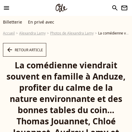
menu
search
newsletter
Billetterie
En privé avec
Accueil
Alexandra Lamy
Photos de Alexandra Lamy
La comédienne viendrait souvent en famille à Anduze, profiter du calme de la nature environnante et des bonnes tables du coin... Thomas Jouannet, Chloé Jouannet, Audrey Lamy et Alexandra Lamy arrivent à la cérémonie d'ouverture du 29ème Festival du Film de Comédie à L'Alpe d'Huez, France, le 19 janvier 2026. Photo Mireille Ampilhac/Abaca - Photo
arrow_left
RETOUR ARTICLE
La comédienne viendrait
souvent en famille à Anduze,
profiter du calme de la
nature environnante et des
bonnes tables du coin...
Thomas Jouannet, Chloé