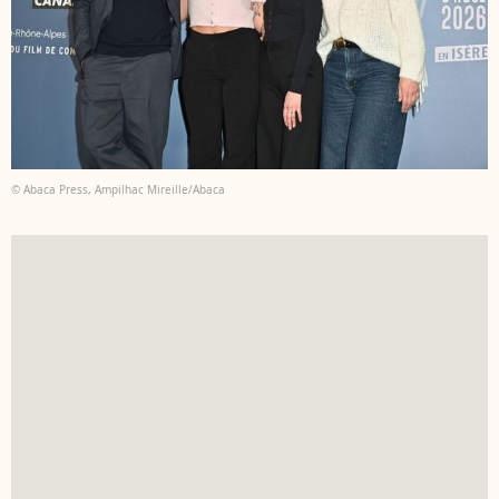
© Abaca Press, Ampilhac Mireille/Abaca