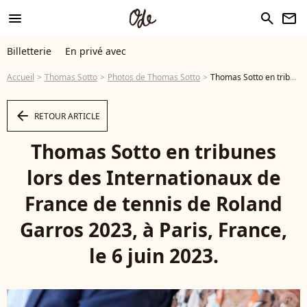
menu
search
newsletter
Billetterie
En privé avec
Accueil
Thomas Sotto
Photos de Thomas Sotto
Thomas Sotto en tribunes lors des Internationaux de France de tennis de Roland Garros 2023, à Paris, France, le 6 juin 2023. © Jacovides-Moreau/Bestimage - Photo
arrow_left
RETOUR ARTICLE
Thomas Sotto en tribunes
lors des Internationaux de
France de tennis de Roland
Garros 2023, à Paris, France,
le 6 juin 2023.