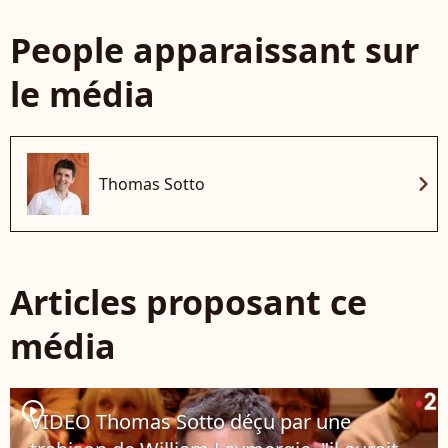
People apparaissant sur
le média
chevron_right
Thomas Sotto
Articles proposant ce
média
player2
VIDEO Thomas Sotto déçu par une