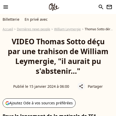
menu
search
newsletter
Billetterie
En privé avec
Accueil
Dernières news people
William Leymergie
Thomas Sotto dérangé par le passage de William Leymergie dans Bonjour ! sur TF1, "pour le mec qui a créé Télématin..."
VIDEO Thomas Sotto déçu
par une trahison de William
Leymergie, "il aurait pu
s'abstenir..."
Publié le 15 janvier 2024 à 06:00
Partager
share
Ajoutez Ode à vos sources préférées