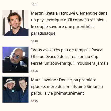
personnalités
10:41
Martin Kretz a retrouvé Clémentine dans
un pays exotique qu'il connaît très bien,
le couple savoure une parenthèse
paradisiaque
10:10
"Vous avez très peu de temps" : Pascal
Obispo évacué de sa maison au Cap-
Ferret, un souvenir qu'il n'oubliera jamais
09:26
Marc Lavoine : Denise, sa première
épouse, mère de son fils aîné Simon, a
perdu la vie prématurément
08:45