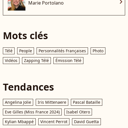
chevron_right
Marie Portolano
Mots clés
Télé
People
Personnalités Françaises
Photo
Vidéos
Zapping Télé
Émission Télé
Tendances
Angelina Jolie
Iris Mittenaere
Pascal Bataille
Eve Gilles (Miss France 2024)
Isabel Otero
Kylian Mbappé
Vincent Perrot
David Guetta