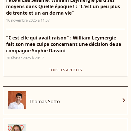
Face à Léa Salamé, William Leymergie perd ses
moyens dans Quelle époque ! : "C'est un peu plus
de trente et un an de ma vie"
16 novembre 2025 à 11:07
"C'est elle qui avait raison" : William Leymergie
fait son mea culpa concernant une décision de sa
compagne Sophie Davant
28 février 2025 à 20:17
TOUS LES ARTICLES
chevron_right
Thomas Sotto