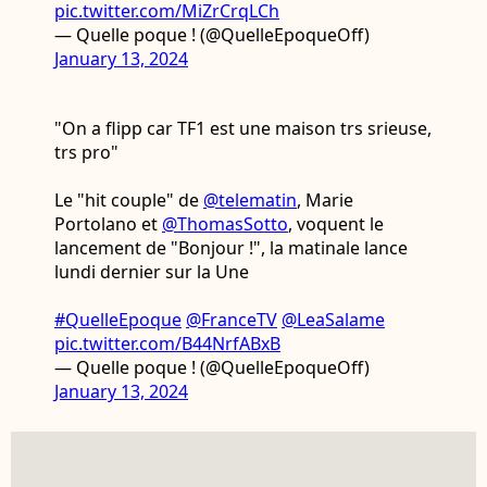
pic.twitter.com/MiZrCrqLCh
— Quelle poque ! (@QuelleEpoqueOff)
January 13, 2024
"On a flipp car TF1 est une maison trs srieuse,
trs pro"
Le "hit couple" de
@telematin
, Marie
Portolano et
@ThomasSotto
, voquent le
lancement de "Bonjour !", la matinale lance
lundi dernier sur la Une
#QuelleEpoque
@FranceTV
@LeaSalame
pic.twitter.com/B44NrfABxB
— Quelle poque ! (@QuelleEpoqueOff)
January 13, 2024