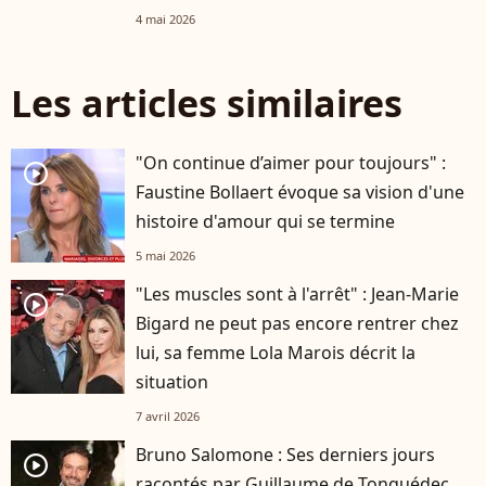
4 mai 2026
Les articles similaires
"On continue d’aimer pour toujours" :
player2
Faustine Bollaert évoque sa vision d'une
histoire d'amour qui se termine
5 mai 2026
"Les muscles sont à l'arrêt" : Jean-Marie
player2
Bigard ne peut pas encore rentrer chez
lui, sa femme Lola Marois décrit la
situation
7 avril 2026
Bruno Salomone : Ses derniers jours
player2
racontés par Guillaume de Tonquédec