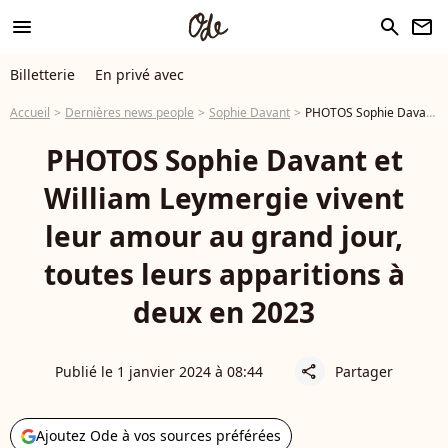
menu
search
newsletter
Billetterie
En privé avec
Accueil
Dernières news people
Sophie Davant
PHOTOS Sophie Davant et William Leymergie vivent leur amour au grand jour, toutes leurs apparitions à deux en 2023
PHOTOS Sophie Davant et
William Leymergie vivent
leur amour au grand jour,
toutes leurs apparitions à
deux en 2023
Publié le 1 janvier 2024 à 08:44
Partager
share
Ajoutez Ode à vos sources préférées