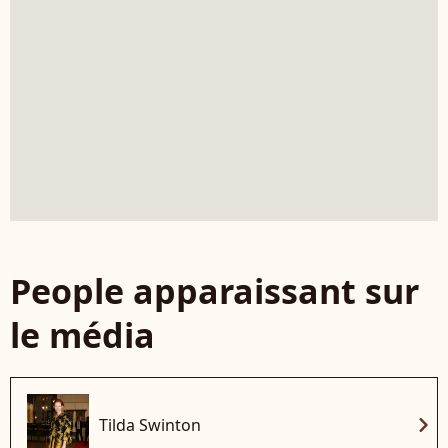
People apparaissant sur
le média
chevron_right
Tilda Swinton