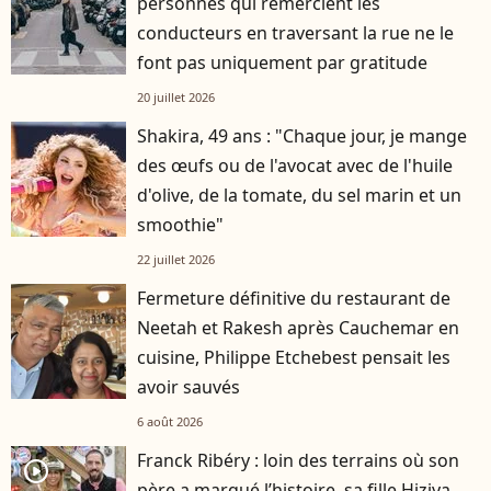
personnes qui remercient les
conducteurs en traversant la rue ne le
font pas uniquement par gratitude
20 juillet 2026
Shakira, 49 ans : "Chaque jour, je mange
des œufs ou de l'avocat avec de l'huile
d'olive, de la tomate, du sel marin et un
smoothie"
22 juillet 2026
Fermeture définitive du restaurant de
Neetah et Rakesh après Cauchemar en
cuisine, Philippe Etchebest pensait les
avoir sauvés
6 août 2026
Franck Ribéry : loin des terrains où son
player2
père a marqué l’histoire, sa fille Hiziya