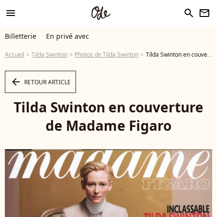
menu
search
newsletter
Billetterie
En privé avec
Accueil
Tilda Swinton
Photos de Tilda Swinton
Tilda Swinton en couverture de Madame Figaro - Photo
arrow_left
RETOUR ARTICLE
Tilda Swinton en couverture
de Madame Figaro