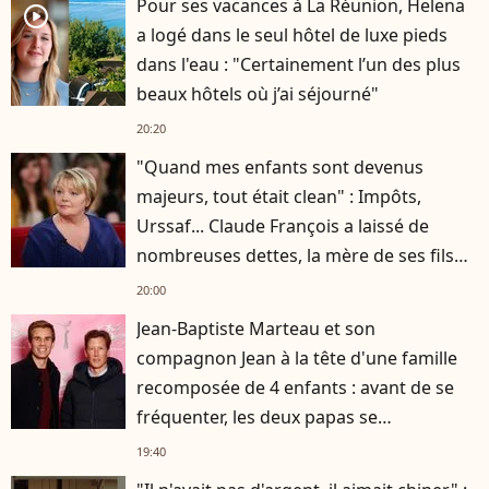
Pour ses vacances à La Réunion, Helena
player2
a logé dans le seul hôtel de luxe pieds
dans l'eau : "Certainement l’un des plus
beaux hôtels où j’ai séjourné"
20:20
"Quand mes enfants sont devenus
majeurs, tout était clean" : Impôts,
Urssaf... Claude François a laissé de
nombreuses dettes, la mère de ses fils
s'est occupée de tout
20:00
Jean-Baptiste Marteau et son
compagnon Jean à la tête d'une famille
recomposée de 4 enfants : avant de se
fréquenter, les deux papas se
connaissaient depuis des années
19:40