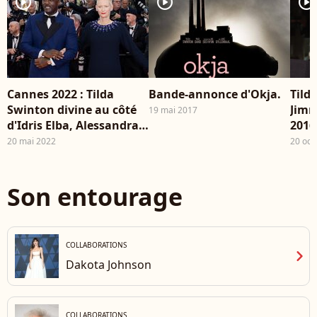
player2
player2
player2
Cannes 2022 : Tilda
Bande-annonce d'Okja.
Tild
Swinton divine au côté
Jimm
19 mai 2017
d'Idris Elba, Alessandra
2016
Ambrosio très décolletée
20 mai 2022
20 oct
et scintillante
Son entourage
COLLABORATIONS
chevron_right
Dakota Johnson
COLLABORATIONS