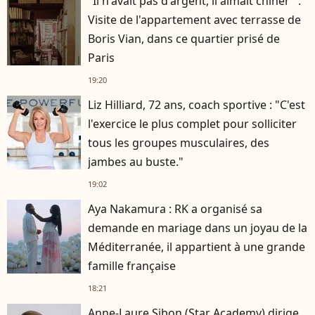
"Il n'avait pas d'argent, il aimait chiner" :
Visite de l'appartement avec terrasse de
Boris Vian, dans ce quartier prisé de
Paris
19:20
Liz Hilliard, 72 ans, coach sportive : "C'est
l'exercice le plus complet pour solliciter
tous les groupes musculaires, des
jambes au buste."
19:02
Aya Nakamura : RK a organisé sa
demande en mariage dans un joyau de la
Méditerranée, il appartient à une grande
famille française
18:21
Anne-Laure Sibon (Star Academy) dirige