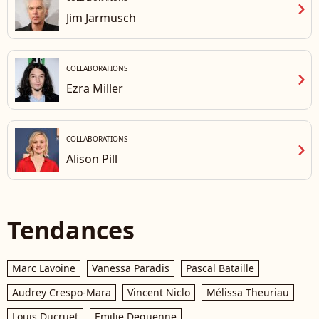
chevron_right
Jim Jarmusch
COLLABORATIONS
chevron_right
Ezra Miller
COLLABORATIONS
chevron_right
Alison Pill
Tendances
Marc Lavoine
Vanessa Paradis
Pascal Bataille
Audrey Crespo-Mara
Vincent Niclo
Mélissa Theuriau
Louis Ducruet
Emilie Dequenne