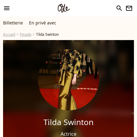
menu
search
newsletter
Billetterie
En privé avec
Accueil
People
Tilda Swinton
Tilda Swinton
Actrice