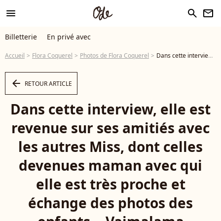
menu
search
newsletter
Billetterie
En privé avec
Accueil
Flora Coquerel
Photos de Flora Coquerel
Dans cette interview, elle est revenue sur ses amitiés avec les autres Miss, dont celles devenues maman avec qui elle est très proche et échange des photos des enfants... Vaimalama Chaves, Angelique Angarni-Filopon, Flora Coquerel, Clémence Botino, Indira Ampiot, Alicia Aylies au dîner de Gala "Kelina" au restaurant Le Pré Catelan à Boulogne-Billancourt le 24 novembre 2025. Crédit Pierre Perusseau/Bestimage - Photo
arrow_left
RETOUR ARTICLE
Dans cette interview, elle est
revenue sur ses amitiés avec
les autres Miss, dont celles
devenues maman avec qui
elle est très proche et
échange des photos des