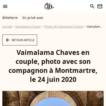
menu
search
newsletter
Billetterie
En privé avec
Accueil
Vaimalama Chaves
Photos de Vaimalama Chaves
Vaimalama Chaves en couple, photo avec son compagnon à Montmartre, le 24 juin 2020 - Photo
arrow_left
RETOUR ARTICLE
Vaimalama Chaves en
couple, photo avec son
compagnon à Montmartre,
le 24 juin 2020