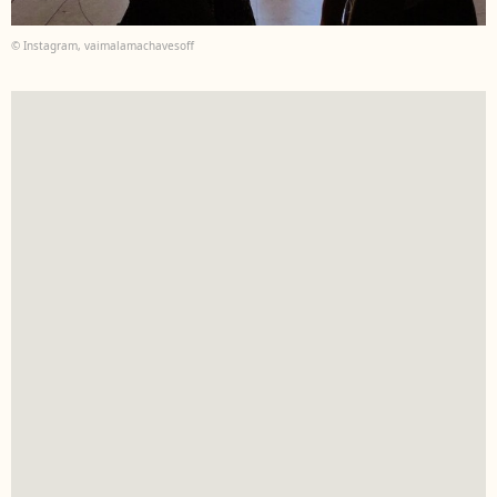
© Instagram, vaimalamachavesoff