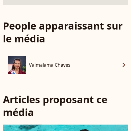
People apparaissant sur
le média
chevron_right
Vaimalama Chaves
Articles proposant ce
média