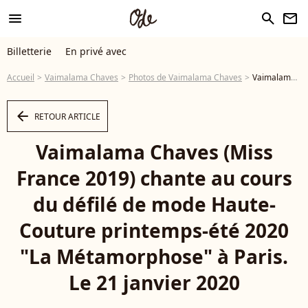
menu
search
newsletter
Billetterie
En privé avec
Accueil
Vaimalama Chaves
Photos de Vaimalama Chaves
Vaimalama Chaves (Miss France 2019) chante au cours du défilé de mode Haute-Couture printemps-été 2020 "La Métamorphose" à Paris. Le 21 janvier 2020 © Veeren Ramsamy-Christophe Clovis / Bestimage - Photo
arrow_left
RETOUR ARTICLE
Vaimalama Chaves (Miss
France 2019) chante au cours
du défilé de mode Haute-
Couture printemps-été 2020
"La Métamorphose" à Paris.
Le 21 janvier 2020