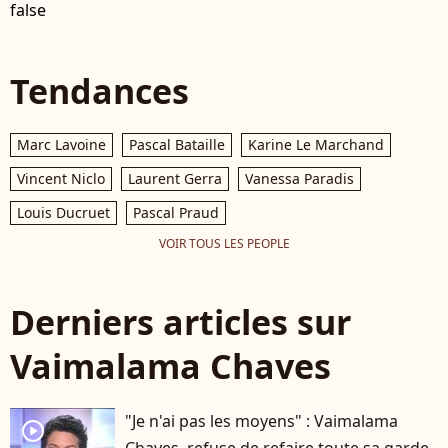
false
Tendances
Marc Lavoine
Pascal Bataille
Karine Le Marchand
Vincent Niclo
Laurent Gerra
Vanessa Paradis
Louis Ducruet
Pascal Praud
VOIR TOUS LES PEOPLE
Derniers articles sur
Vaimalama Chaves
"Je n'ai pas les moyens" : Vaimalama
player2
Chaves, refuse de refaire toute sa garde-